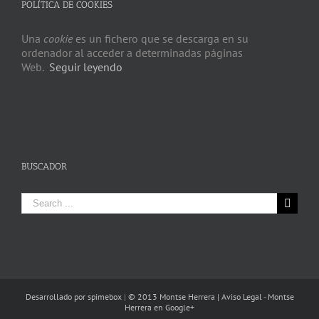
POLÍTICA DE COOKIES
Una
cookie
es un fichero que se descarga en su
ordenador al acceder a determinadas páginas
Web.
Seguir leyendo
BUSCADOR
Search
for:
Desarrollado por spimebox
|
© 2013 Montse Herrera |
Aviso Legal
-
Montse
Herrera en Google+