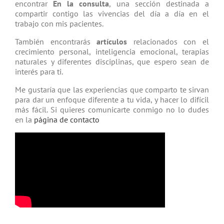
encontrar
En la consulta
, una sección destinada a
compartir contigo las vivencias del día a día en el
trabajo con mis pacientes.
También encontrarás
artículos
relacio­nados con el
crecimiento personal, inteligencia emocional, terapias
natu­rales y diferentes disciplinas, que espero sean de
interés para ti.
Me gustaría que las experiencias que comparto te sirvan
para dar un enfoque diferente a tu vida, y hacer lo difícil
más fácil. Si quieres comunicarte conmigo no lo dudes
en la
página de contacto