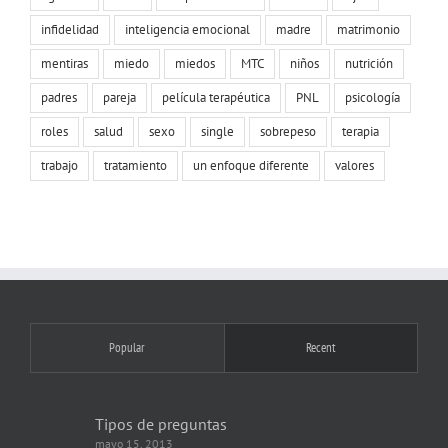
infidelidad
inteligencia emocional
madre
matrimonio
mentiras
miedo
miedos
MTC
niños
nutrición
padres
pareja
película terapéutica
PNL
psicología
roles
salud
sexo
single
sobrepeso
terapia
trabajo
tratamiento
un enfoque diferente
valores
Popular
Recent
Tipos de preguntas
mayo 15, 2013