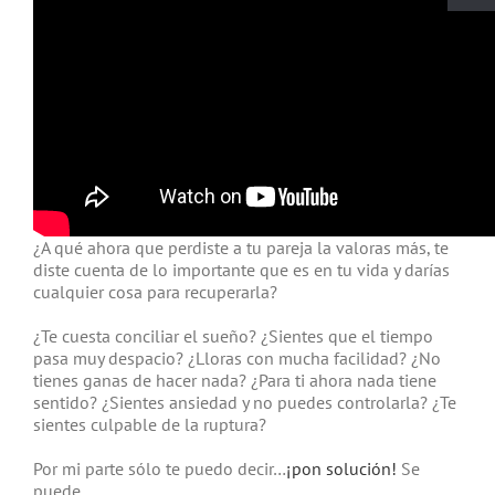
¿A qué ahora que perdiste a tu pareja la valoras más, te
diste cuenta de lo importante que es en tu vida y darías
cualquier cosa para recuperarla?
¿Te cuesta conciliar el sueño? ¿Sientes que el tiempo
pasa muy despacio? ¿Lloras con mucha facilidad? ¿No
tienes ganas de hacer nada? ¿Para ti ahora nada tiene
sentido? ¿Sientes ansiedad y no puedes controlarla? ¿Te
sientes culpable de la ruptura?
Por mi parte sólo te puedo decir…
¡pon solución!
Se
puede.