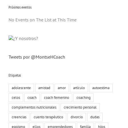
Próximos eventos
No Events on The List at This Time
Tweets por @MontseHCoach
Etiquetas
adolescente
amistad
amor
artículo
autoestima
celos
coach
coach femenino
coaching
complementos nutricionales
crecimiento personal
creencias
cuento terapéutico
divorcio
dudas
egoismo
ellos
emprendedores
familia
hijos