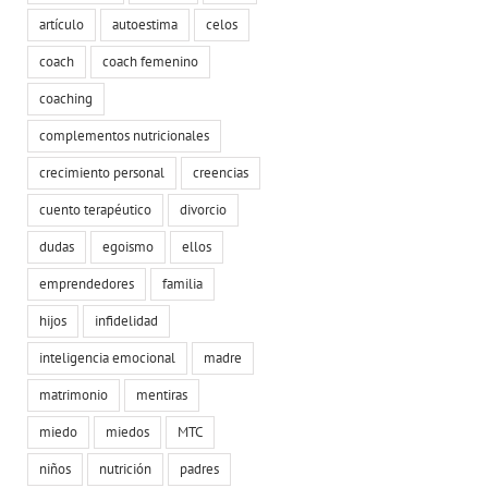
artículo
autoestima
celos
coach
coach femenino
coaching
complementos nutricionales
crecimiento personal
creencias
cuento terapéutico
divorcio
dudas
egoismo
ellos
emprendedores
familia
hijos
infidelidad
inteligencia emocional
madre
matrimonio
mentiras
miedo
miedos
MTC
niños
nutrición
padres