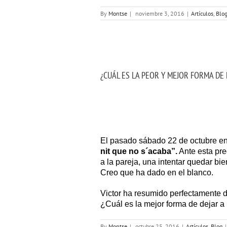
By
Montse
|
noviembre 3, 2016
|
Artículos
,
Blo
JA?
¿CUÁL ES LA PEOR Y MEJOR FORMA DE 
El pasado sábado 22 de octubre e
nit que no s´acaba”.
Ante esta pre
a la pareja, una intentar quedar bi
Creo que ha dado en el blanco.
Victor ha resumido perfectamente d
¿Cuál es la mejor forma de dejar 
By
Montse
|
octubre 25, 2016
|
Artículos
,
Blog
|