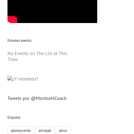
Próximos eventos
No Events on The List at This
Time
Tweets por @MontseHCoach
Etiquetas
adolescente
amistad
amor