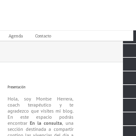
Agenda
Contacto
Presentación
Hola, soy Montse Herrera,
coach tera­péutico y te
agradezco que visites mi blog.
En este espacio podrás
encontrar
En la consulta
, una
sección destinada a compartir
contigo las vivencias del día a