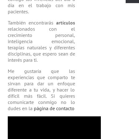
día en el trabajo con mis
pacientes.
También encontrarás
artículos
relacio­nados con el
crecimiento personal,
inteligencia emocional,
terapias natu­rales y diferentes
disciplinas, que espero sean de
interés para ti.
Me gustaría que las
experiencias que comparto te
sirvan para dar un enfoque
diferente a tu vida, y hacer lo
difícil más fácil. Si quieres
comunicarte conmigo no lo
dudes en la
página de contacto