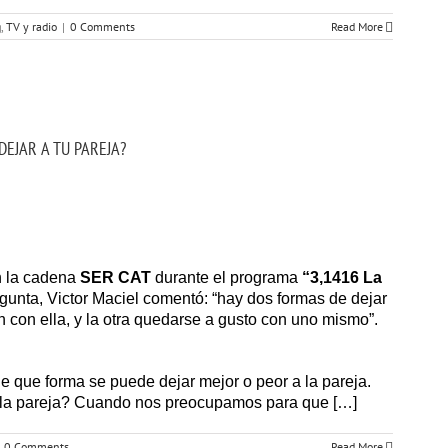
g
,
TV y radio
|
0 Comments
Read More
DEJAR A TU PAREJA?
n la cadena
SER CAT
durante el programa
“3,1416 La
gunta, Victor Maciel comentó: “hay dos formas de dejar
en con ella, y la otra quedarse a gusto con uno mismo”.
e que forma se puede dejar mejor o peor a la pareja.
a la pareja? Cuando nos preocupamos para que […]
0 Comments
Read More