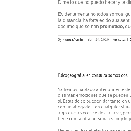
Dime lo que no puedo hacer y te dir
Evidentemente no todos somos igual
la distancia ha fortalecido sus se
decirme que se han
prometido
, qu
By
MontseAdmin
|
abril 24, 2020
|
Artículos
|
Psicogeografía, en consulta somos dos.
Ya hemos hablado anteriormente de la
distintas emociones que se pueden l
si. Estas de se pueden dar tanto en u
con un abogado… en cualquier situa
algo que a veces se deja al azar, per
tiene con la otra persona es muy imp
Dependiendo del efecto que se quier