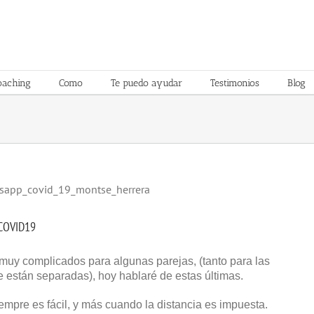
oaching
Como
Te puedo ayudar
Testimonios
Blog
 COVID19
muy complicados para algunas parejas, (tanto para las
e están separadas), hoy hablaré de estas últimas.
iempre es fácil, y más cuando la distancia es impuesta.