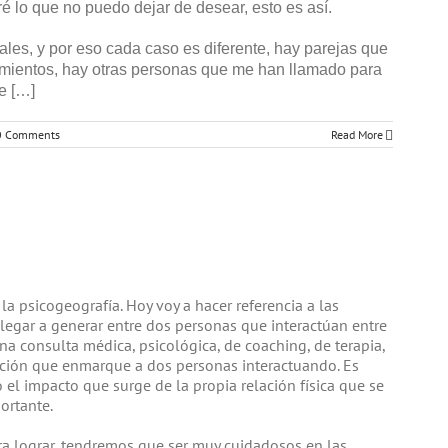
é lo que no puedo dejar de desear, esto es así.
es, y por eso cada caso es diferente, hay parejas que
ntimientos, hay otras personas que me han llamado para
e […]
0 Comments
Read More
 psicogeografía. Hoy voy a hacer referencia a las
legar a generar entre dos personas que interactúan entre
na consulta médica, psicológica, de coaching, de terapia,
ción que enmarque a dos personas interactuando. Es
o el impacto que surge de la propia relación física que se
ortante.
a lograr, tendremos que ser muy cuidadosos en las