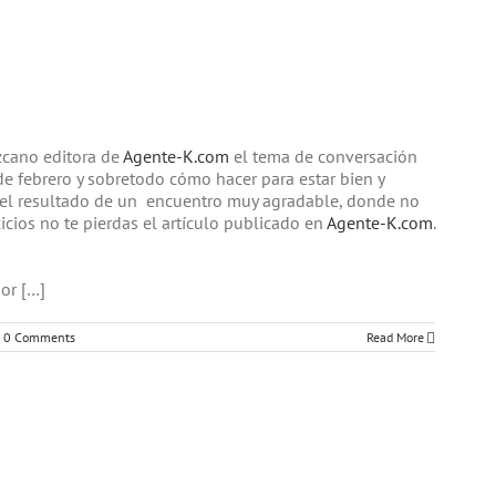
zcano editora de
Agente-K.com
el tema de conversación
de febrero y sobretodo cómo hacer para estar bien y
eer el resultado de un encuentro muy agradable, donde no
rcicios no te pierdas el artículo publicado en
Agente-K.com
.
or […]
0 Comments
Read More