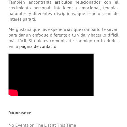
También encontrarás
artículos
relacio­nados con el
crecimiento personal, inteligencia emocional, terapias
natu­rales y diferentes disciplinas, que espero sean de
interés para ti.
Me gustaría que las experiencias que comparto te sirvan
para dar un enfoque diferente a tu vida, y hacer lo difícil
más fácil. Si quieres comunicarte conmigo no lo dudes
en la
página de contacto
Próximos eventos
No Events on The List at This Time