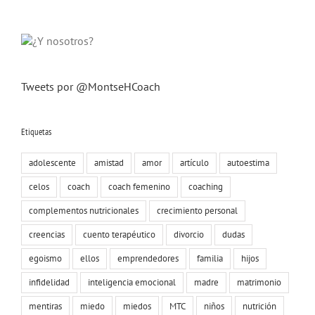
Tweets por @MontseHCoach
Etiquetas
adolescente
amistad
amor
artículo
autoestima
celos
coach
coach femenino
coaching
complementos nutricionales
crecimiento personal
creencias
cuento terapéutico
divorcio
dudas
egoismo
ellos
emprendedores
familia
hijos
infidelidad
inteligencia emocional
madre
matrimonio
mentiras
miedo
miedos
MTC
niños
nutrición