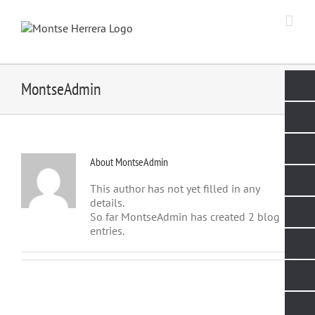
Skip
to
content
MontseAdmin
About
MontseAdmin
This author has not yet filled in any
details.
So far MontseAdmin has created 2 blog
entries.