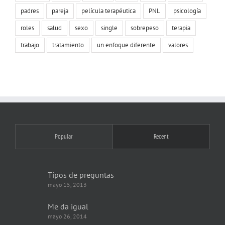
padres
pareja
película terapéutica
PNL
psicología
roles
salud
sexo
single
sobrepeso
terapia
trabajo
tratamiento
un enfoque diferente
valores
Popular
Recent
Tipos de preguntas
mayo 15, 2013
Me da igual
mayo 26, 2014