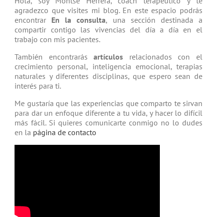
Hola, soy Montse Herrera, coach tera­péutico y te
agradezco que visites mi blog. En este espacio podrás
encontrar
En la consulta
, una sección destinada a
compartir contigo las vivencias del día a día en el
trabajo con mis pacientes.
También encontrarás
artículos
relacio­nados con el
crecimiento personal, inteligencia emocional, terapias
natu­rales y diferentes disciplinas, que espero sean de
interés para ti.
Me gustaría que las experiencias que comparto te sirvan
para dar un enfoque diferente a tu vida, y hacer lo difícil
más fácil. Si quieres comunicarte conmigo no lo dudes
en la
página de contacto