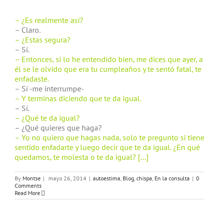
– ¿Es realmente así?
– Claro.
– ¿Estas segura?
– Sí.
– Entonces, si lo he entendido bien, me dices que ayer, a
él se le olvido que era tu cumpleaños y te sentó fatal, te
enfadaste.
– Sí -me interrumpe-
– Y terminas diciendo que te da igual.
– Sí.
– ¿Qué te da igual?
– ¿Qué quieres que haga?
– Yo no quiero que hagas nada, solo te pregunto si tiene
sentido enfadarte y luego decir que te da igual. ¿En qué
quedamos, te molesta o te da igual? […]
By
Montse
|
mayo 26, 2014
|
autoestima
,
Blog
,
chispa
,
En la consulta
|
0
Comments
Read More