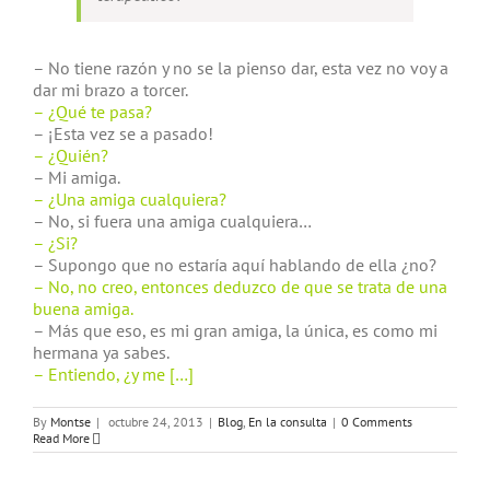
– No tiene razón y no se la pienso dar, esta vez no voy a
dar mi brazo a torcer.
– ¿Qué te pasa?
– ¡Esta vez se a pasado!
– ¿Quién?
– Mi amiga.
– ¿Una amiga cualquiera?
– No, si fuera una amiga cualquiera…
– ¿Si?
– Supongo que no estaría aquí hablando de ella ¿no?
– No, no creo, entonces deduzco de que se trata de una
buena amiga.
– Más que eso, es mi gran amiga, la única, es como mi
hermana ya sabes.
– Entiendo, ¿y me […]
By
Montse
|
octubre 24, 2013
|
Blog
,
En la consulta
|
0 Comments
Read More