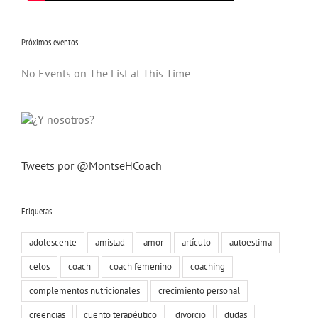
Próximos eventos
No Events on The List at This Time
Tweets por @MontseHCoach
Etiquetas
adolescente
amistad
amor
artículo
autoestima
celos
coach
coach femenino
coaching
complementos nutricionales
crecimiento personal
creencias
cuento terapéutico
divorcio
dudas