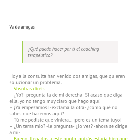
Va de amigas
¿Qué puede hacer por ti el coaching
terapéutico?
Hoy a la consulta han venido dos amigas, que quieren
solucionar un problema.
– Vosotras diréis…
– ¿Yo? -pregunta la de mi derecha- Si acaso que diga
ella, yo no tengo muy claro que hago aquí.
– ¡Ya empezamos! -exclama la otra- ¿cómo qué no
sabes que hacemos aquí?
– Tú me pediste que viniera… ¡pero es un tema tuyo!
– ¿Un tema mio? -le pregunta- ¿lo ves? -ahora se dirige
a mi-
– Bueno, llegados a este punto, quizás estaría bien que