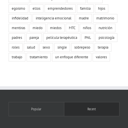
egoismo
ellos
emprendedores
familia
hijos
infidelidad
inteligencia emocional
madre
matrimonio
mentiras
miedo
miedos
MTC
niños
nutrición
padres
pareja
película terapéutica
PNL
psicología
roles
salud
sexo
single
sobrepeso
terapia
trabajo
tratamiento
un enfoque diferente
valores
Popular
Recent