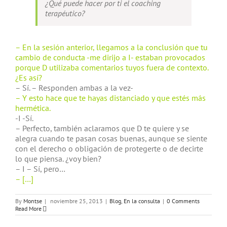
¿Qué puede hacer por ti el coaching
terapéutico?
– En la sesión anterior, llegamos a la conclusión que tu
cambio de conducta -me dirijo a I- estaban provocados
porque D utilizaba comentarios tuyos fuera de contexto.
¿Es así?
– Sí. – Responden ambas a la vez-
– Y esto hace que te hayas distanciado y que estés más
hermética.
-I -Sí.
– Perfecto, también aclaramos que D te quiere y se
alegra cuando te pasan cosas buenas, aunque se siente
con el derecho o obligación de protegerte o de decirte
lo que piensa. ¿voy bien?
– I – Sí, pero…
– […]
By
Montse
|
noviembre 25, 2013
|
Blog
,
En la consulta
|
0 Comments
Read More