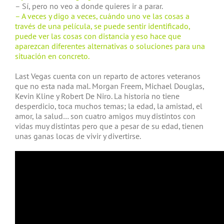
– Sí, pero no veo a donde quieres ir a parar.
– A veces y digo a veces, cuándo uno ve las cosas a
través de una película, se puede sentir identificado,
puede ver las cosas con distancia y eso hace que
aparezcan diferentes alternativas o soluciones para una
situación en concreto.
Last Vegas cuenta con un reparto de actores veteranos
que no esta nada mal. Morgan Freem, Michael Douglas,
Kevin Kline y Robert De Niro. La historia no tiene
desperdicio, toca muchos temas; la edad, la amistad, el
amor, la salud… son cuatro amigos muy distintos con
vidas muy distintas pero que a pesar de su edad, tienen
unas ganas locas de vivir y divertirse.