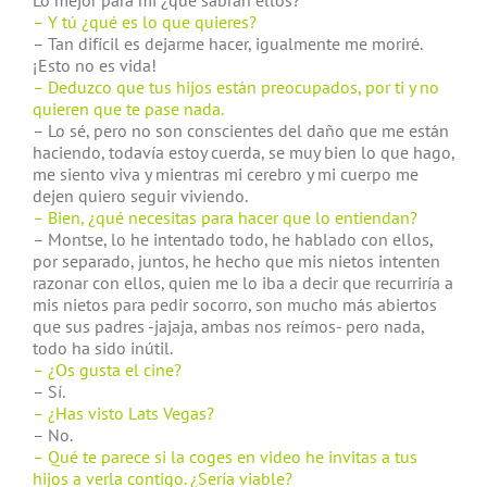
Lo mejor para mi ¿qué sabrán ellos?
– Y tú ¿qué es lo que quieres?
– Tan difícil es dejarme hacer, igualmente me moriré.
¡Esto no es vida!
– Deduzco que tus hijos están preocupados, por ti y no
quieren que te pase nada.
– Lo sé, pero no son conscientes del daño que me están
haciendo, todavía estoy cuerda, se muy bien lo que hago,
me siento viva y mientras mi cerebro y mi cuerpo me
dejen quiero seguir viviendo.
– Bien, ¿qué necesitas para hacer que lo entiendan?
– Montse, lo he intentado todo, he hablado con ellos,
por separado, juntos, he hecho que mis nietos intenten
razonar con ellos, quien me lo iba a decir que recurriría a
mis nietos para pedir socorro, son mucho más abiertos
que sus padres -jajaja, ambas nos reímos- pero nada,
todo ha sido inútil.
– ¿Os gusta el cine?
– Sí.
– ¿Has visto Lats Vegas?
– No.
– Qué te parece si la coges en video he invitas a tus
hijos a verla contigo. ¿Sería viable?