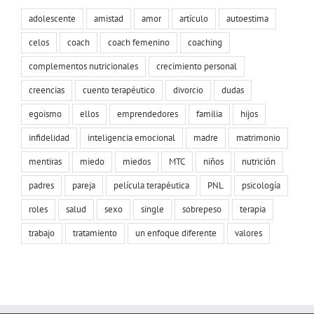
adolescente
amistad
amor
artículo
autoestima
celos
coach
coach femenino
coaching
complementos nutricionales
crecimiento personal
creencias
cuento terapéutico
divorcio
dudas
egoismo
ellos
emprendedores
familia
hijos
infidelidad
inteligencia emocional
madre
matrimonio
mentiras
miedo
miedos
MTC
niños
nutrición
padres
pareja
película terapéutica
PNL
psicología
roles
salud
sexo
single
sobrepeso
terapia
trabajo
tratamiento
un enfoque diferente
valores