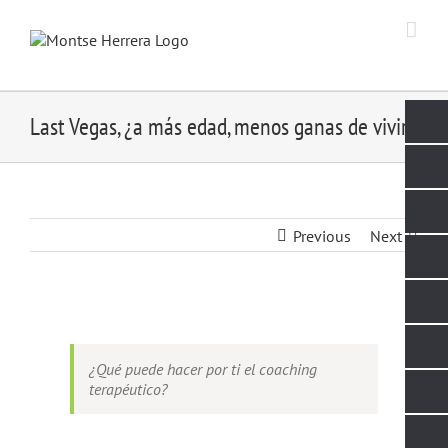
Skip
to
content
Last Vegas, ¿a más edad, menos ganas de vivir?
Previous
Next
View
Larger
Image
¿Qué puede hacer por ti el coaching
terapéutico?