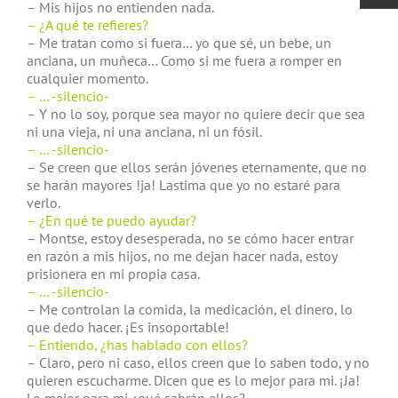
– Mis hijos no entienden nada.
– ¿A qué te refieres?
– Me tratan como si fuera… yo que sé, un bebe, un
anciana, un muñeca… Como si me fuera a romper en
cualquier momento.
– … -silencio-
– Y no lo soy, porque sea mayor no quiere decir que sea
ni una vieja, ni una anciana, ni un fósil.
– … -silencio-
– Se creen que ellos serán jóvenes eternamente, que no
se harán mayores !ja! Lastima que yo no estaré para
verlo.
– ¿En qué te puedo ayudar?
– Montse, estoy desesperada, no se cómo hacer entrar
en razón a mis hijos, no me dejan hacer nada, estoy
prisionera en mi propia casa.
– … -silencio-
– Me controlan la comida, la medicación, el dinero, lo
que dedo hacer. ¡Es insoportable!
– Entiendo, ¿has hablado con ellos?
– Claro, pero ni caso, ellos creen que lo saben todo, y no
quieren escucharme. Dicen que es lo mejor para mi. ¡Ja!