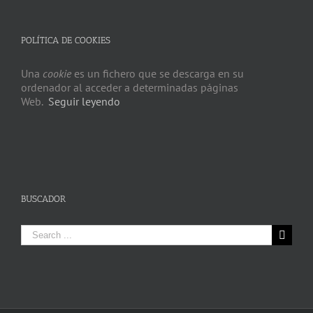
POLÍTICA DE COOKIES
Una
cookie
es un fichero que se descarga en su
ordenador al acceder a determinadas páginas
Web.
Seguir leyendo
BUSCADOR
Search
for: