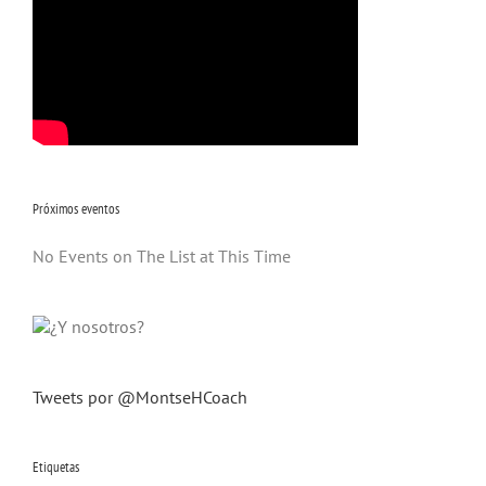
Próximos eventos
No Events on The List at This Time
Tweets por @MontseHCoach
Etiquetas