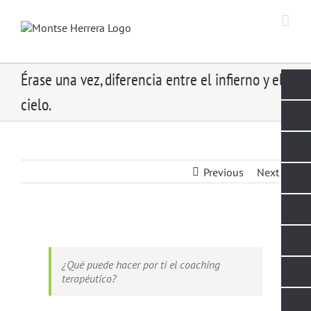
Skip
to
content
Érase una vez, diferencia entre el infierno y el
cielo.
Previous
Next
View
Larger
Image
¿Qué puede hacer por ti el coaching
terapéutico?