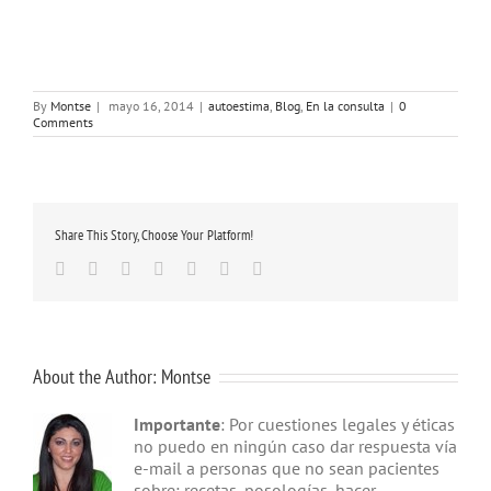
By
Montse
|
mayo 16, 2014
|
autoestima
,
Blog
,
En la consulta
|
0
Comments
Share This Story, Choose Your Platform!
Facebook
Twitter
Linkedin
Google+
Tumblr
Pinterest
Email
About the Author:
Montse
Importante
: Por cuestiones legales y éticas
no puedo en ningún caso dar respuesta vía
e-mail a personas que no sean pacientes
sobre: recetas, posologías, hacer