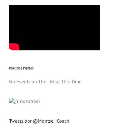
Próximos eventos
No Events on The List at This Time
Tweets por @MontseHCoach