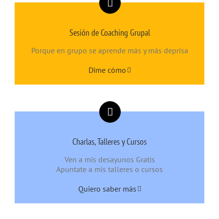
Sesión de Coaching Grupal
Porque en grupo se aprende más y más deprisa
Dime cómo
Charlas, Talleres y Cursos
Ven a mis desayunos Gratis
Apuntate a mis talleres o cursos
Quiero saber más