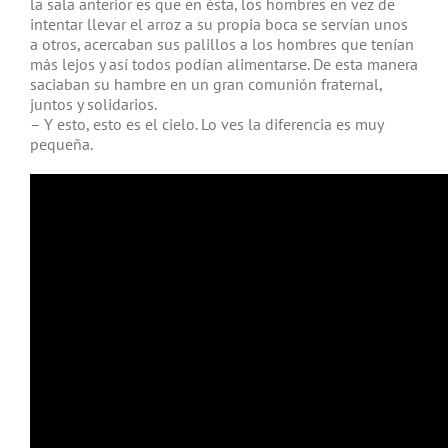
la sala anterior es que en ésta, los hombres en vez de
intentar llevar el arroz a su propia boca se servían unos
a otros, acercaban sus palillos a los hombres que tenían
más lejos y así todos podían alimentarse. De esta manera
saciaban su hambre en un gran comunión fraternal,
juntos y solidarios.
– Y esto, esto es el cielo. Lo ves la diferencia es muy
pequeña.