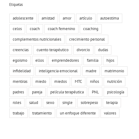
Etiquetas
adolescente
amistad
amor
artículo
autoestima
celos
coach
coach femenino
coaching
complementos nutricionales
crecimiento personal
creencias
cuento terapéutico
divorcio
dudas
egoismo
ellos
emprendedores
familia
hijos
infidelidad
inteligencia emocional
madre
matrimonio
mentiras
miedo
miedos
MTC
niños
nutrición
padres
pareja
película terapéutica
PNL
psicología
roles
salud
sexo
single
sobrepeso
terapia
trabajo
tratamiento
un enfoque diferente
valores