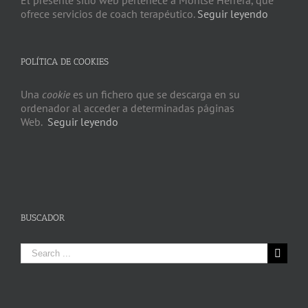
ofrece servicios de coach terapéutico.
Seguir leyendo
POLÍTICA DE COOKIES
Una
cookie
es un fichero que se descarga en su
ordenador al acceder a determinadas páginas
Web.
Seguir leyendo
BUSCADOR
Search
for: