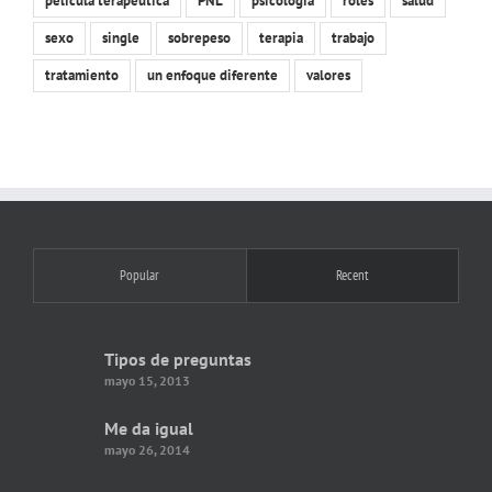
película terapéutica
PNL
psicología
roles
salud
sexo
single
sobrepeso
terapia
trabajo
tratamiento
un enfoque diferente
valores
Popular
Recent
Tipos de preguntas
mayo 15, 2013
Me da igual
mayo 26, 2014