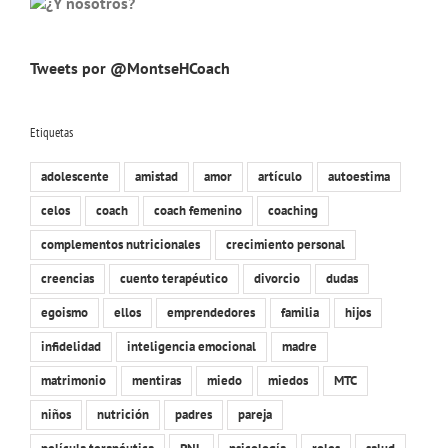
Tweets por @MontseHCoach
Etiquetas
adolescente
amistad
amor
artículo
autoestima
celos
coach
coach femenino
coaching
complementos nutricionales
crecimiento personal
creencias
cuento terapéutico
divorcio
dudas
egoismo
ellos
emprendedores
familia
hijos
infidelidad
inteligencia emocional
madre
matrimonio
mentiras
miedo
miedos
MTC
niños
nutrición
padres
pareja