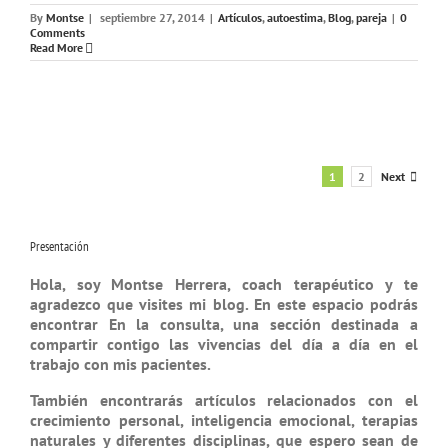
By
Montse
|
septiembre 27, 2014
|
Artículos
,
autoestima
,
Blog
,
pareja
|
0
Comments
Read More
1
2
Next
Presentación
Hola, soy Montse Herrera, coach tera­péutico y te
agradezco que visites mi blog. En este espacio podrás
encontrar
En la consulta
, una sección destinada a
compartir contigo las vivencias del día a día en el
trabajo con mis pacientes.
También encontrarás
artículos
relacio­nados con el
crecimiento personal, inteligencia emocional, terapias
natu­rales y diferentes disciplinas, que espero sean de