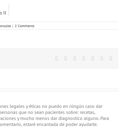
s II
onsulta
|
2 Comments
Facebook
Twitter
Linkedin
Google+
Tumblr
Pinterest
Email
iones legales y éticas no puedo en ningún caso dar
personas que no sean pacientes sobre: recetas,
raciones y mucho menos dar diagnostico alguno. Para
comentario, estaré encantada de poder ayudarte.