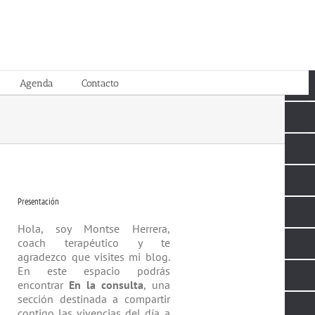
Agenda
Contacto
Presentación
Hola, soy Montse Herrera,
coach tera­péutico y te
agradezco que visites mi blog.
En este espacio podrás
encontrar
En la consulta
, una
sección destinada a compartir
contigo las vivencias del día a