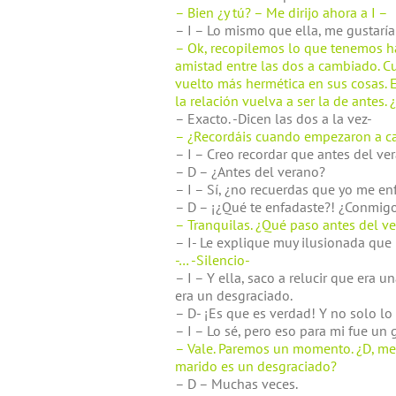
– Bien ¿y tú? – Me dirijo ahora a I –
– I – Lo mismo que ella, me gustaría
– Ok, recopilemos lo que tenemos ha
amistad entre las dos a cambiado. C
vuelto más hermética en sus cosas. E
la relación vuelva a ser la de antes. 
– Exacto. -Dicen las dos a la vez-
– ¿Recordáis cuando empezaron a ca
– I – Creo recordar que antes del ve
– D – ¿Antes del verano?
– I – Sí, ¿no recuerdas que yo me en
– D – ¡¿Qué te enfadaste?! ¿Conmigo
– Tranquilas. ¿Qué paso antes del ver
– I- Le explique muy ilusionada que
-… -Silencio-
– I – Y ella, saco a relucir que era
era un desgraciado.
– D- ¡Es que es verdad! Y no solo lo
– I – Lo sé, pero eso para mi fue u
– Vale. Paremos un momento. ¿D, me
marido es un desgraciado?
– D – Muchas veces.