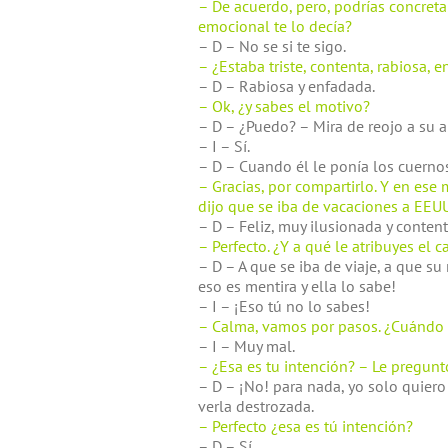
– De acuerdo, pero, podrías concret
emocional te lo decía?
– D – No se si te sigo.
– ¿Estaba triste, contenta, rabiosa,
– D – Rabiosa y enfadada.
– Ok, ¿y sabes el motivo?
– D – ¿Puedo? – Mira de reojo a su 
– I – Sí.
– D – Cuando él le ponía los cuernos
– Gracias, por compartirlo. Y en ese
dijo que se iba de vacaciones a EEU
– D – Feliz, muy ilusionada y content
– Perfecto. ¿Y a qué le atribuyes el
– D – A que se iba de viaje, a que s
eso es mentira y ella lo sabe!
– I – ¡Eso tú no lo sabes!
– Calma, vamos por pasos. ¿Cuándo el
– I – Muy mal.
– ¿Esa es tu intención? – Le pregunt
– D – ¡No! para nada, yo solo quiero
verla destrozada.
– Perfecto ¿esa es tú intención?
– D – Sí.