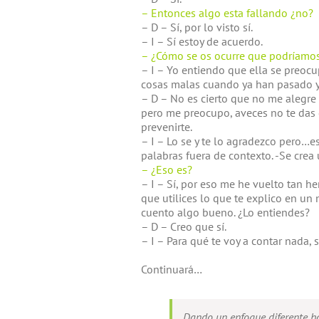
– Entonces algo esta fallando ¿no?
– D – Sí, por lo visto sí.
– I – Sí estoy de acuerdo.
– ¿Cómo se os ocurre que podríamos
– I – Yo entiendo que ella se preocu
cosas malas cuando ya han pasado y 
– D – No es cierto que no me alegre 
pero me preocupo, aveces no te das 
prevenirte.
– I – Lo se y te lo agradezco pero…es
palabras fuera de contexto. -Se crea 
– ¿Eso es?
– I – Sí, por eso me he vuelto tan h
que utilices lo que te explico en un
cuento algo bueno. ¿Lo entiendes?
– D – Creo que sí.
– I – Para qué te voy a contar nada, s
Continuará…
Dando un enfoque diferente hac