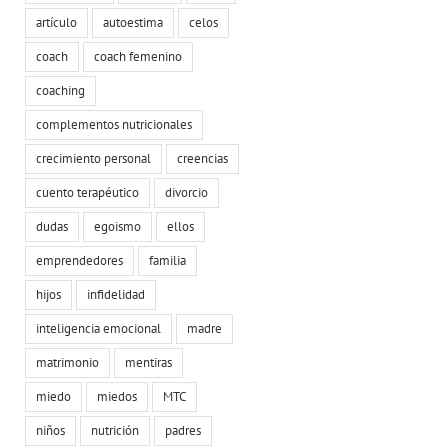
artículo
autoestima
celos
coach
coach femenino
coaching
complementos nutricionales
crecimiento personal
creencias
cuento terapéutico
divorcio
dudas
egoismo
ellos
emprendedores
familia
hijos
infidelidad
inteligencia emocional
madre
matrimonio
mentiras
miedo
miedos
MTC
niños
nutrición
padres