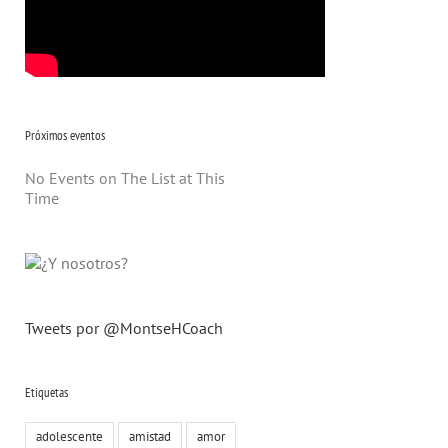
Próximos eventos
No Events on The List at This
Time
Tweets por @MontseHCoach
Etiquetas
adolescente
amistad
amor