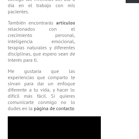
día en el trabajo con mis
pacientes.
También encontrarás
artículos
relacio­nados con el
crecimiento personal,
inteligencia emocional,
terapias natu­rales y diferentes
disciplinas, que espero sean de
interés para ti.
Me gustaría que las
experiencias que comparto te
sirvan para dar un enfoque
diferente a tu vida, y hacer lo
difícil más fácil. Si quieres
comunicarte conmigo no lo
dudes en la
página de contacto