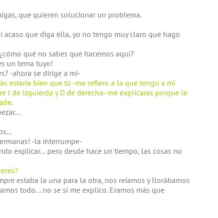
igas, que quieren solucionar un problema.
Si acaso que diga ella, yo no tengo muy claro que hago
- ¿cómo qué no sabes que hacemos aquí?
es un tema tuyo!
s? -ahora se dirige a mi-
ás estaría bien que tú -me refiero a la que tengo a mi
are I de izquierda y D de derecha- me explicaras porque le
añe.
pezar…
mos…
rmanas! -la interrumpe-
tando explicar… pero desde hace un tiempo, las cosas no
ieres?
pre estaba la una para la otra, nos reíamos y llorábamos
ábamos todo… no se si me explico. Eramos más que