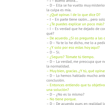
– I – Bueno ahora…
– D – Ella se ha vuelto muy misterio
la culpa es mía.
– ¿Qué opinas I de lo que dice D?
– I – En parte tiene razón… pero solo
– ¿Te puedes explicar un poco más?
– I – Es verdad que he dejado de co
qué?
– De acuerdo. ¿Si os pregunto a las 
– D – Ya te lo he dicho, me lo a pedi
– ¿Y solo por eso estas hoy aquí?
– D – Sí.
– ¿Seguro? Tómate tú tiempo.
– D – La verdad, me preocupa que n
la normalidad.
– Muy bien, gracias. ¿Y tú, qué opin
– D – Lo hemos hablado mucho antes
conclusión.
– Entonces entiendo que tu objetivo 
una solución?
– D – ¿No es lo mismo?
– No tiene porque.
– D – De acuerdo pues en realidad lo