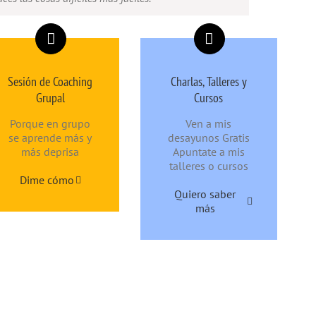
Sesión de Coaching
Charlas, Talleres y
Grupal
Cursos
Porque en grupo
Ven a mis
se aprende más y
desayunos Gratis
más deprisa
Apuntate a mis
talleres o cursos
Dime cómo
Quiero saber
más