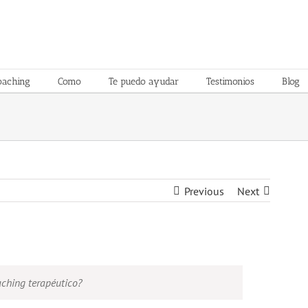
oaching
Como
Te puedo ayudar
Testimonios
Blog
Previous
Next
aching terapéutico?