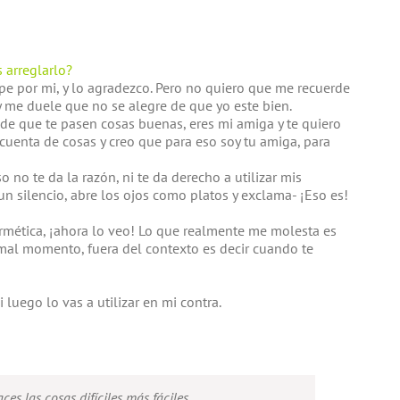
 arreglarlo?
pe por mi, y lo agradezco. Pero no quiero que me recuerde
me duele que no se alegre de que yo este bien.
de que te pasen cosas buenas, eres mi amiga y te quiero
cuenta de cosas y creo que para eso soy tu amiga, para
o no te da la razón, ni te da derecho a utilizar mis
un silencio, abre los ojos como platos y exclama- ¡Eso es!
ermética, ¡ahora lo veo! Lo que realmente me molesta es
 mal momento, fuera del contexto es decir cuando te
i luego lo vas a utilizar en mi contra.
es las cosas difíciles más fáciles.