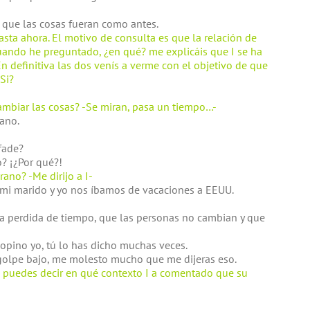
 que las cosas fueran como antes.
sta ahora. El motivo de consulta es que la relación de
uando he preguntado, ¿en qué? me explicáis que I se ha
n definitiva las dos venís a verme con el objetivo de que
¿Si?
mbiar las cosas? -Se miran, pasa un tiempo…-
rano.
fade?
? ¡¿Por qué?!
ano? -Me dirijo a I-
 mi marido y yo nos íbamos de vacaciones a EEUU.
 una perdida de tiempo, que las personas no cambian y que
 opino yo, tú lo has dicho muchas veces.
n golpe bajo, me molesto mucho que me dijeras eso.
 puedes decir en qué contexto I a comentado que su