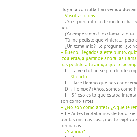
Hoy a la consulta han venido dos am
– Vosotras diréis…
– ¿Yo? -pregunta la de mi derecha- 
aquí.
– ¡Ya empezamos! -exclama la otra
– Tú me pediste que viniera… ¡pero 
– ¿Un tema mio? -le pregunta- ¿lo ve
– Bueno, llegados a este punto, quiz
izquierda, a partir de ahora las llam
has pedido a tu amiga que te acomp
– I – La verdad no se por donde em
-… – Silencio-
– I – Hace tiempo que nos conoce
– D -¿Tiempo? ¡Años, somos como he
– I – Sí, eso es lo que estaba inten
son como antes.
– ¿No son como antes? ¿A qué te ref
– I – Antes hablábamos de todo, siem
por las mismas cosa, nos lo explic
hermanas.
– ¿Y ahora?