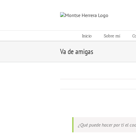
Skip
to
content
Inicio
Sobre mí
C
Va de amigas
View
Larger
Image
¿Qué puede hacer por ti el co