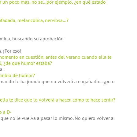
ar un poco más, no se…por ejemplo, ¿en qué estado
 enfadada, melancólica, nerviosa…?
amiga, buscando su aprobación-
. ¡Por eso!
 momento en cuestión, antes del verano cuando ella te
U, ¿de que humor estaba?
a.
 cambio de humor?
u marido le ha jurado que no volverá a engañarla… ¡pero
la te dice que lo volverá a hacer, cómo te hace sentir?
o a D-
 que no le vuelva a pasar lo mismo. No quiero volver a