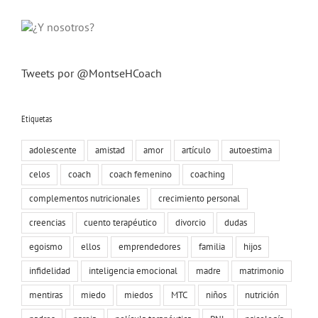
Tweets por @MontseHCoach
Etiquetas
adolescente
amistad
amor
artículo
autoestima
celos
coach
coach femenino
coaching
complementos nutricionales
crecimiento personal
creencias
cuento terapéutico
divorcio
dudas
egoismo
ellos
emprendedores
familia
hijos
infidelidad
inteligencia emocional
madre
matrimonio
mentiras
miedo
miedos
MTC
niños
nutrición