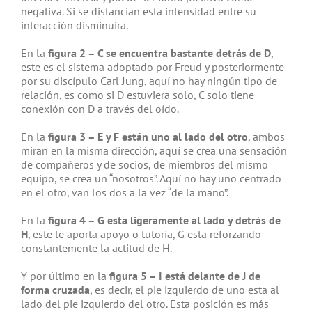
negativa. Si se distancian esta intensidad entre su
interacción disminuirá.
En la
figura 2 – C se encuentra bastante detrás de D
,
este es el sistema adoptado por Freud y posteriormente
por su discípulo Carl Jung, aquí no hay ningún tipo de
relación, es como si D estuviera solo, C solo tiene
conexión con D a través del oído.
En la
figura 3 – E y F están uno al lado del otro
, ambos
miran en la misma dirección, aquí se crea una sensación
de compañeros y de socios, de miembros del mismo
equipo, se crea un “nosotros”. Aquí no hay uno centrado
en el otro, van los dos a la vez “de la mano”.
En la
figura 4 – G esta ligeramente al lado y detrás de
H
, este le aporta apoyo o tutoría, G esta reforzando
constantemente la actitud de H.
Y por último en la
figura 5 – I está delante de J de
forma cruzada
, es decir, el pie izquierdo de uno esta al
lado del pie izquierdo del otro. Esta posición es más