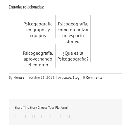
Entradas relacionadas:
Psicogeografía
Psicogeografía,
en grupos y
como organizar
equipos
un espacio
idóneo.
Psicogeografía,
¿Qué es la
aprovechando
Psicogeografía?
el entorno
By
Montse
|
octubre 15, 2018
|
Artículos
,
Blog
|
0 Comments
Share This Story, Choose Your Platform!
Facebook
Twitter
Linkedin
Google+
Tumblr
Pinterest
Email