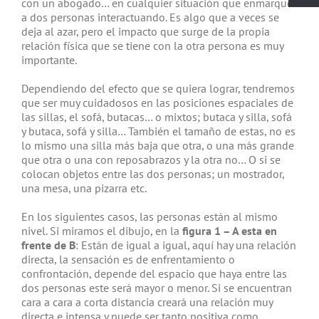
con un abogado… en cualquier situación que enmarque
a dos personas interactuando. Es algo que a veces se
deja al azar, pero el impacto que surge de la propia
relación física que se tiene con la otra persona es muy
importante.
Dependiendo del efecto que se quiera lograr, tendremos
que ser muy cuidadosos en las posiciones espaciales de
las sillas, el sofá, butacas… o mixtos; butaca y silla, sofá
y butaca, sofá y silla… También el tamaño de estas, no es
lo mismo una silla más baja que otra, o una más grande
que otra o una con reposabrazos y la otra no… O si se
colocan objetos entre las dos personas; un mostrador,
una mesa, una pizarra etc.
En los siguientes casos, las personas están al mismo
nivel. Si miramos el dibujo, en la
figura 1 – A esta en
frente de B
: Están de igual a igual, aquí hay una relación
directa, la sensación es de enfrentamiento o
confrontación, depende del espacio que haya entre las
dos personas este será mayor o menor. Si se encuentran
cara a cara a corta distancia creará una relación muy
directa e intensa y puede ser tanto positiva como