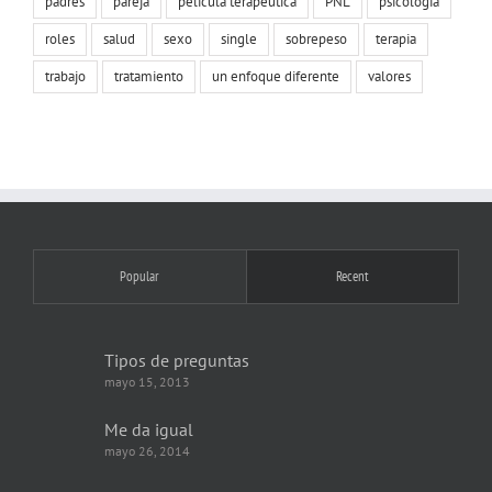
padres
pareja
película terapéutica
PNL
psicología
roles
salud
sexo
single
sobrepeso
terapia
trabajo
tratamiento
un enfoque diferente
valores
Popular
Recent
Tipos de preguntas
mayo 15, 2013
Me da igual
mayo 26, 2014