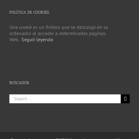
POLÍTICA DE COOKIES
Una
cookie
es un fichero que se descarga en su
ordenador al acceder a determinadas páginas
Web.
Seguir leyendo
BUSCADOR
Search
for: