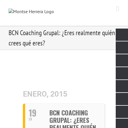
Skip
to
content
BCN Coaching Grupal: ¿Eres realmente quién
crees qué eres?
ENERO, 2015
19
BCN COACHING
GRUPAL: ¿ERES
EN
REALMENTE QUIÉN