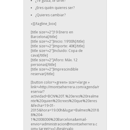
¿Te gusta, te sirve?
¿Eres quién quieres ser?
¿Quieres cambiar?
«][/tagline_box]
[title size=»2″]19 Enero en
Barcelona[/title]
[title size=»2″]Inicio: 19’00h[/title]
[title size=»2″]Importe: 40€[/title]
[title size=»2″]Incluido: Copa de
cava[/title]
[title size=»2″]Aforo: Máx. 12
personas[/title]
[title size=»2″]Imprescindible
reservar[/title]
[button color=»green» size=»large »
link=»http://montseherrera.com/agenda/r
eserva/?
actividad=BCN%20T.%20eres%20realme
nte%20quien%20crees%20que%20eres
&fecha=19-01-
2015&hora=19.00h&lugar=Balmes%2018
8%204-
1%2008006%20Barcelona&email-
envio=administracion@montseherrera.c
om» target=»»] ¡Resérvalo