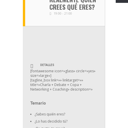
CREES QUÉ ERES?
19:00 - 21:00
DETALLES
[fontawesome icon=»glass» circle=»yes»
size=»large»]
[tagline_box link=»» linktarget=»»
title=»Charla + Debate + Copa +
Networking + Coaching» description=»
Temario
¿Sabes quién eres?
¿Lo has decidido tú?