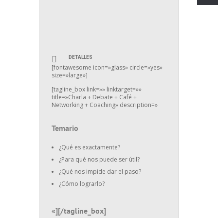
DETALLES
[fontawesome icon=»glass» circle=»yes»
size=»large»]
[tagline_box link=»» linktarget=»»
title=»Charla + Debate + Café +
Networking + Coaching» description=»
Temario
¿Qué es exactamente?
¿Para qué nos puede ser útil?
¿Qué nos impide dar el paso?
¿Cómo lograrlo?
«][/tagline_box]