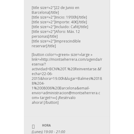
[title size=»2″]22 de Junio en
Barcelona[/title]
[title size=»2″]Inicio: 19’00h[/title]
[title size=»2″]Importe: 40€[/title]
[title size=»2″]Incluido: Café[/title]
[title size=»2″]Aforo: Máx. 12
personas[/title]
[title size=»2″]Imprescindible
reservar[/title]
[button color=»green» size=»large »
link=»http://montseherrera.com/agenda/r
eserva/?
actividad=BCN%20T.%20Reinventarse.&f
echa=22-06-
2015&hora=19.00h&lugar=Balmes%2018
8%204-
1%2008006%20Barcelona&email-
envio=administracion@montseherrera.c
om» target=»»] ¡Resérvalo
ahora! [/button]
HORA
(Lunes) 19:00 - 21:00