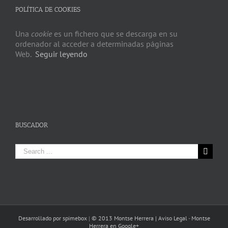
POLÍTICA DE COOKIES
Una
cookie
es un fichero que se descarga en su
ordenador al acceder a determinadas páginas
Web.
Seguir leyendo
BUSCADOR
Search
for:
Desarrollado por spimebox
|
© 2013 Montse Herrera |
Aviso Legal
-
Montse
Herrera en Google+