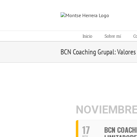
Skip
to
content
Inicio
Sobre mí
C
BCN Coaching Grupal: Valores 
NOVIEMBRE
17
BCN COACHI
NOV