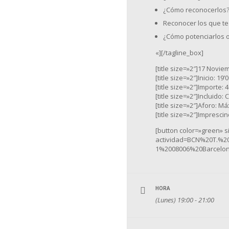
¿Cómo reconocerlos? 
Reconocer los que te
¿Cómo potenciarlos o
«][/tagline_box]
[title size=»2″]17 Novie
[title size=»2″]Inicio: 19’0
[title size=»2″]Importe: 40
[title size=»2″]Incluido: 
[title size=»2″]Aforo: Má
[title size=»2″]Imprescin
[button color=»green» 
actividad=BCN%20T.%2
1%2008006%20Barcelona
HORA
(Lunes) 19:00 - 21:00