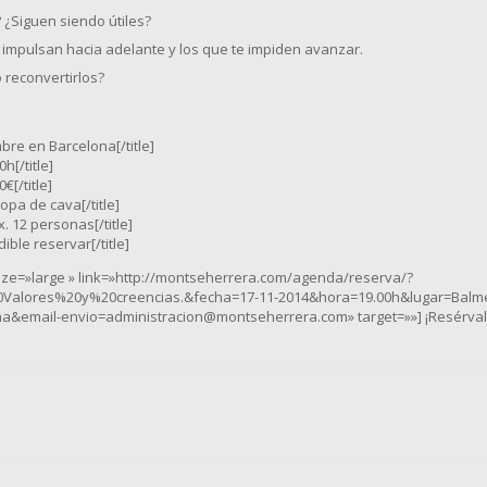
¿Siguen siendo útiles?
 impulsan hacia adelante y los que te impiden avanzar.
 reconvertirlos?
mbre en Barcelona[/title]
0h[/title]
€[/title]
Copa de cava[/title]
x. 12 personas[/title]
dible reservar[/title]
size=»large » link=»http://montseherrera.com/agenda/reserva/?
0Valores%20y%20creencias.&fecha=17-11-2014&hora=19.00h&lugar=Bal
&email-envio=administracion@montseherrera.com» target=»»] ¡Resérvalo