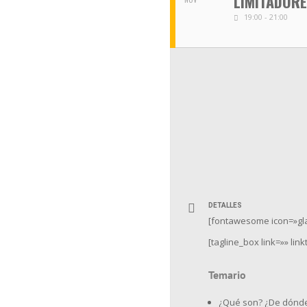
LIMITADORE
19:00 - 21:00
DETALLES
[fontawesome icon=»glas
[tagline_box link=»» lin
Temario
¿Qué son? ¿De dónde