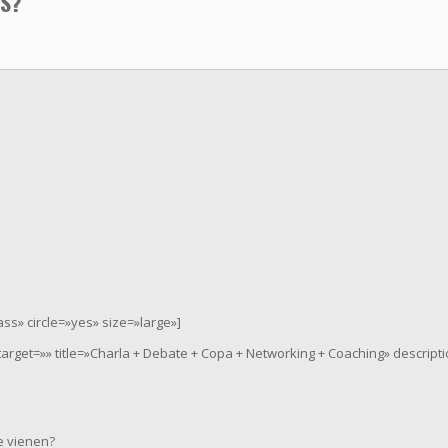
S?
s» circle=»yes» size=»large»]
ktarget=»» title=»Charla + Debate + Copa + Networking + Coaching» descript
 vienen?