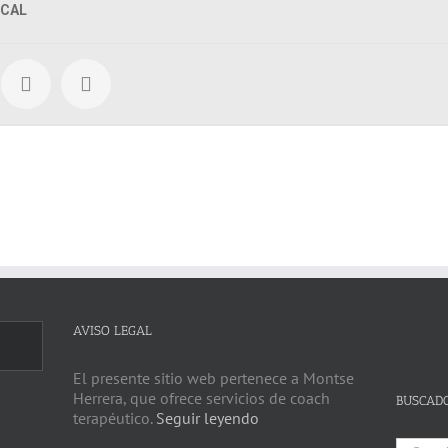
CAL
AVISO LEGAL
El presente sitio web pertenece a Montse
Herrera, que ofrece servicios de coach
BUSCAD
terapéutico.
Seguir leyendo
Search