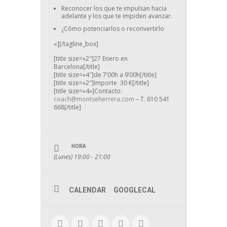
Reconocer los que te impulsan hacia
adelante y los que te impiden avanzar.
¿Cómo potenciarlos o reconvertirlo
«][/tagline_box]
[title size=»2″]27 Enero en
Barcelona[/title]
[title size=»4″]de 7’00h a 9’00h[/title]
[title size=»2″]Importe 30 €[/title]
[title size=»4»]Contacto:
coach@montseherrera.com
– T. 610 541
668[/title]
HORA
(Lunes) 19:00 - 21:00
CALENDAR
GOOGLECAL