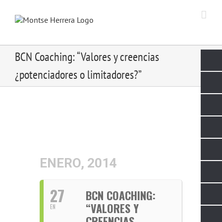
Skip
to
content
BCN Coaching: “Valores y creencias
¿potenciadores o limitadores?”
ENERO, 2014
27
BCN COACHING:
“VALORES Y
EN
CREENCIAS