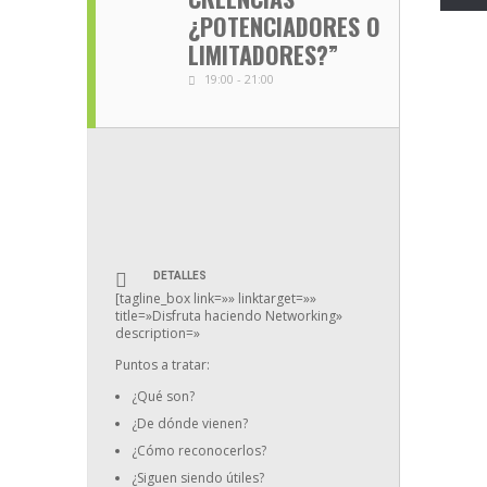
¿POTENCIADORES O
LIMITADORES?”
19:00 - 21:00
DETALLES
[tagline_box link=»» linktarget=»»
title=»Disfruta haciendo Networking»
description=»
Puntos a tratar:
¿Qué son?
¿De dónde vienen?
¿Cómo reconocerlos?
¿Siguen siendo útiles?