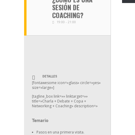
SESIÓN DE
COACHING?
19:00 - 21:00
DETALLES
[fontawesome icon=»glass» circle=»yes»
size=»large»]
[tagline_box link=»» linktarget=»»
title=»Charla + Debate + Copa +
Networking + Coaching» description=»
Temario
Pasos en una primera visita.