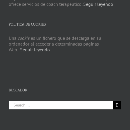
ofrece servicios de coach terapéutico.
Seguir leyendo
POLÍTICA DE COOKIES
Una
cookie
es un fichero que se descarga en su
ordenador al acceder a determinadas páginas
Web.
Seguir leyendo
BUSCADOR
Search
for: