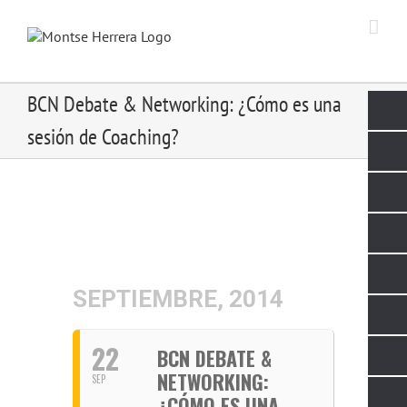
Skip
to
content
BCN Debate & Networking: ¿Cómo es una
sesión de Coaching?
SEPTIEMBRE, 2014
22
BCN DEBATE &
NETWORKING:
SEP
¿CÓMO ES UNA