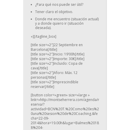
¿Para qué nos puede ser útil?
Tener claro el objetivo.
Donde me encuentro (situación actual)
y a donde quiero ir (situación
deseada).
«][/tagline_box]
[title size=»2″]22 Septiembre en
Barcelona[/title]
[title size=»2″]Inicio: 19’00h[/title]
[title size=»2″]Importe: 30€[/title]
[title size=»2″]Incluido: Copa de
cava[/title]
[title size=»2″]Aforo: Máx. 12
personas[/title]
[title size=»2″]Imprescindible
reservar[/title]
[button color=»green» size=»large »
link=»http://montseherrera.com/agenda/r
eserva/?
actividad=BCN%20T.%20Como%20es%2
0una%20sesion%20de%20Coaching.&fe
cha=22-09-
2014&hora=19.00h&lugar=Balmes%2018
8%204-