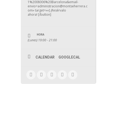
1%2008006%20Barcelona&email-
envio=administracion@montseherrera.c
om» target=»»] ¡Resérvalo
ahora! [/button]
HORA
(Lunes) 19:00 - 21:00
CALENDAR
GOOGLECAL