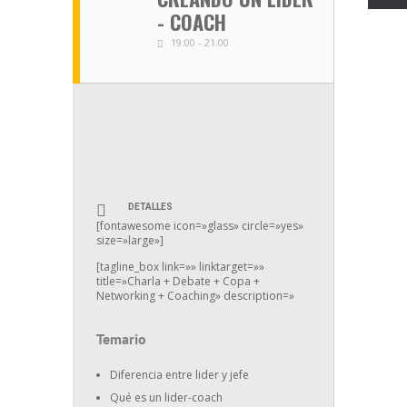
- COACH
19:00 - 21:00
DETALLES
[fontawesome icon=»glass» circle=»yes»
size=»large»]
[tagline_box link=»» linktarget=»»
title=»Charla + Debate + Copa +
Networking + Coaching» description=»
Temario
Diferencia entre lider y jefe
Qué es un lider-coach