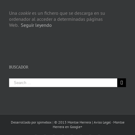
Una
cookie
es un fichero que se descarga en su
ordenador al acceder a determinadas páginas
Web.
Seguir leyendo
BUSCADOR
Search
for:
Desarrollado por spimebox
|
© 2013 Montse Herrera |
Aviso Legal
-
Montse
Herrera en Google+