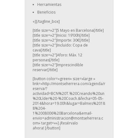
Herramientas
Beneficios
«][/tagline_box]
[title size=»2″]5 Mayo en Barcelona[/title]
[title size=»2″]Inicio: 19’00h[/title]
[title size=»2″]Importe: 30€[/title]
[title size=»2″]Incluido: Copa de
cava[/title]
[title size=»2″]Aforo: Máx. 12
personas[/title]
[title size=»2″]Imprescindible
reservar[/title]
[button color=»green» size=»large »
link=»http://montseherrera.com/agenda/r
eserva/?
actividad=BCN%20T.%20Creando%20un
%20Líder%20-%20Coach.&fecha=05-05-
2014&hora=19.00h&lugar=Balmes%2018
8%204-
1%2008006%20Barcelona&email-
envio=administracion@montseherrera.c
om» target=»»] ¡Resérvalo
ahora! [/button]