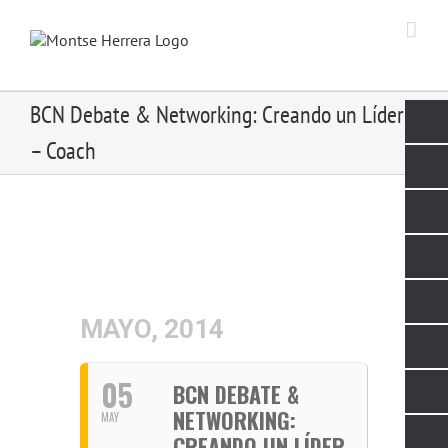
Skip
to
content
BCN Debate & Networking: Creando un Líder
– Coach
MAYO, 2014
05
BCN DEBATE &
NETWORKING:
MAY
CREANDO UN LÍDER