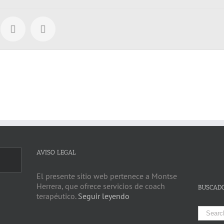
AVISO LEGAL
El presente sitio web pertenece a Montse
Herrera, que ofrece servicios de coach
BUSCAD
terapéutico.
Seguir leyendo
Search
for: