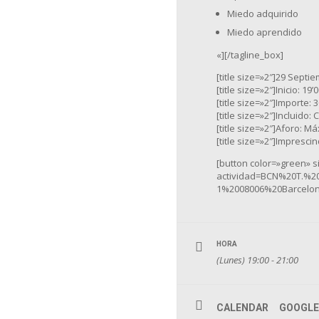
Miedo adquirido
Miedo aprendido
«][/tagline_box]
[title size=»2″]29 Septi
[title size=»2″]Inicio: 19’0
[title size=»2″]Importe: 30
[title size=»2″]Incluido: 
[title size=»2″]Aforo: Má
[title size=»2″]Imprescin
[button color=»green» 
actividad=BCN%20T.%2
1%2008006%20Barcelona
HORA
(Lunes) 19:00 - 21:00
CALENDAR
GOOGLE