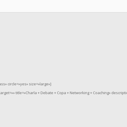
s» circle=»yes» size=»large»]
ktarget=»» title=»Charla + Debate + Copa + Networking + Coaching» descript