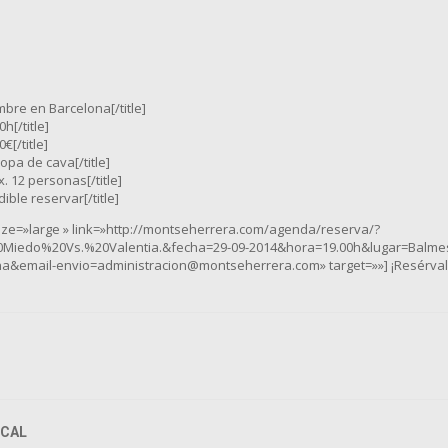
embre en Barcelona[/title]
0h[/title]
€[/title]
Copa de cava[/title]
x. 12 personas[/title]
dible reservar[/title]
size=»large » link=»http://montseherrera.com/agenda/reserva/?
0Miedo%20Vs.%20Valentia.&fecha=29-09-2014&hora=19.00h&lugar=Balm
&email-envio=administracion@montseherrera.com» target=»»] ¡Resérvalo
CAL