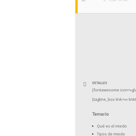
DETALLES
[fontawesome icon=»glas
[tagline_box link=»» lin
Temario
Qué es el miedo
Tipos de miedo