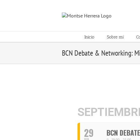
Skip
to
content
Inicio
Sobre mí
C
BCN Debate & Networking: Mie
SEPTIEMBRE
29
BCN DEBATE
SEP
19:00 - 21:00