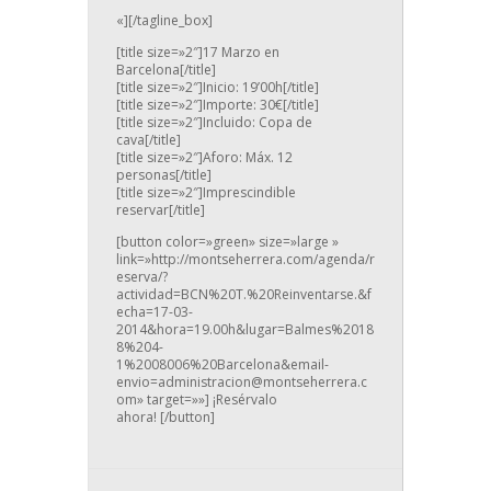
«][/tagline_box]
[title size=»2″]17 Marzo en
Barcelona[/title]
[title size=»2″]Inicio: 19’00h[/title]
[title size=»2″]Importe: 30€[/title]
[title size=»2″]Incluido: Copa de
cava[/title]
[title size=»2″]Aforo: Máx. 12
personas[/title]
[title size=»2″]Imprescindible
reservar[/title]
[button color=»green» size=»large »
link=»http://montseherrera.com/agenda/r
eserva/?
actividad=BCN%20T.%20Reinventarse.&f
echa=17-03-
2014&hora=19.00h&lugar=Balmes%2018
8%204-
1%2008006%20Barcelona&email-
envio=administracion@montseherrera.c
om» target=»»] ¡Resérvalo
ahora! [/button]