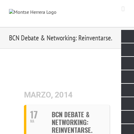
Skip
to
content
BCN Debate & Networking: Reinventarse.
MARZO, 2014
17
BCN DEBATE &
NETWORKING:
MA
REINVENTARSE.