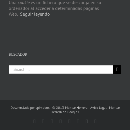
Una
cookie
es un fichero que se descarga en su
ordenador al acceder a determinadas páginas
Web.
Seguir leyendo
BUSCADOR
Search
for:
Desarrollado por spimebox
|
© 2013 Montse Herrera |
Aviso Legal
-
Montse
Herrera en Google+
Facebook
Rss
Twitter
YouTube
Pinterest
Google+
Linkedin
Instagram