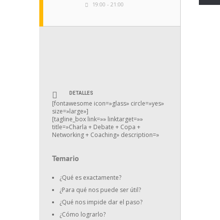
19:00 - 21:00
DETALLES
[fontawesome icon=»glass» circle=»yes»
size=»large»]
[tagline_box link=»» linktarget=»»
title=»Charla + Debate + Copa +
Networking + Coaching» description=»
Temario
¿Qué es exactamente?
¿Para qué nos puede ser útil?
¿Qué nos impide dar el paso?
¿Cómo lograrlo?