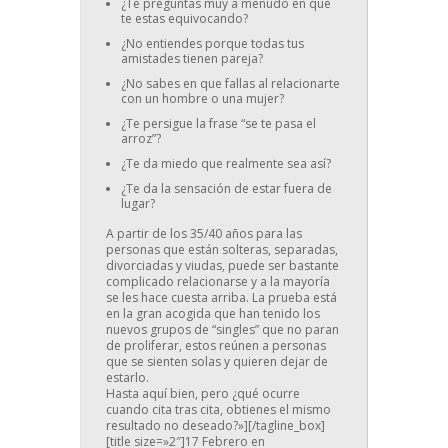
¿Te preguntas muy a menudo en qué
te estas equivocando?
¿No entiendes porque todas tus
amistades tienen pareja?
¿No sabes en que fallas al relacionarte
con un hombre o una mujer?
¿Te persigue la frase “se te pasa el
arroz”?
¿Te da miedo que realmente sea así?
¿Te da la sensación de estar fuera de
lugar?
A partir de los 35/40 años para las
personas que están solteras, separadas,
divorciadas y viudas, puede ser bastante
complicado relacionarse y a la mayoría
se les hace cuesta arriba. La prueba está
en la gran acogida que han tenido los
nuevos grupos de “singles” que no paran
de proliferar, estos reúnen a personas
que se sienten solas y quieren dejar de
estarlo.
Hasta aquí bien, pero ¿qué ocurre
cuando cita tras cita, obtienes el mismo
resultado no deseado?»][/tagline_box]
[title size=»2″]17 Febrero en