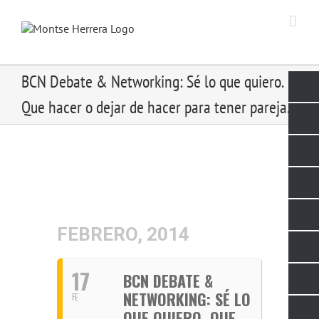
Skip
to
content
BCN Debate & Networking: Sé lo que quiero.
Que hacer o dejar de hacer para tener pareja.
FEBRERO, 2014
17
BCN DEBATE &
NETWORKING: SÉ LO
FE
QUE QUIERO. QUE