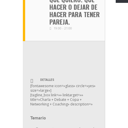
HACER O DEJAR DE
HACER PARA TENER
PAREJA.
19:00 - 21:00
DETALLES
[fontawesome icon=»glass» circle=»yes»
size=»large»]
[tagline_box link=»» linktarget=»»
title=»Charla + Debate + Copa +
Networking + Coaching» description=»
Temario