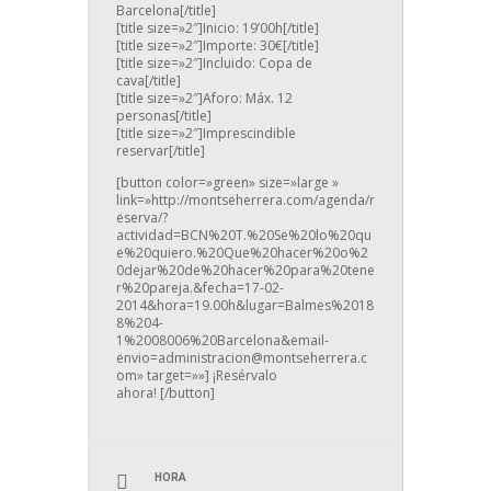
Barcelona[/title]
[title size=»2″]Inicio: 19’00h[/title]
[title size=»2″]Importe: 30€[/title]
[title size=»2″]Incluido: Copa de
cava[/title]
[title size=»2″]Aforo: Máx. 12
personas[/title]
[title size=»2″]Imprescindible
reservar[/title]
[button color=»green» size=»large »
link=»http://montseherrera.com/agenda/r
eserva/?
actividad=BCN%20T.%20Se%20lo%20qu
e%20quiero.%20Que%20hacer%20o%2
0dejar%20de%20hacer%20para%20tene
r%20pareja.&fecha=17-02-
2014&hora=19.00h&lugar=Balmes%2018
8%204-
1%2008006%20Barcelona&email-
envio=administracion@montseherrera.c
om» target=»»] ¡Resérvalo
ahora! [/button]
HORA