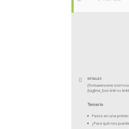
DETALLES
[fontawesome icon=»coff
[tagline_box link=»» li
Temario
Pasos en una primera
¿Para qué nos puede 