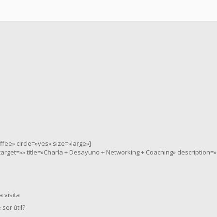
ee» circle=»yes» size=»large»]
nktarget=»» title=»Charla + Desayuno + Networking + Coaching» description=»
 visita
ser útil?