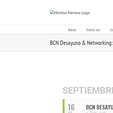
Skip
to
content
Inicio
Sobre mí
C
BCN Desayuno & Networking: 
SEPTIEMBRE
16
BCN DESAYU
SEP
11:00 - 12:00