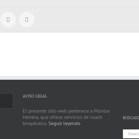
AVISO LEGAL
El presente sitio web pertenece a Montse
Herrera, que ofrece servicios de coach
BUSCAD
terapéutico.
Seguir leyendo
Search
for: