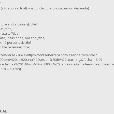
o
ituación actual) y a donde quiero ir (situación deseada).
embre en Barcelona[/title]
0h[/title]
ratuito[/title]
Café, infusiones, bollería[/title]
x. 12 personas[/title]
dible reservar[/title]
size=»large » link=»http://montseherrera.com/agenda/reserva/?
20Como%20es%20una%20sesion%20de%20coaching.&fecha=16-09-
ar=Balmes%20188%204-1%2008006%20Barcelona&email-envio=administr
ora! [/button]
CAL