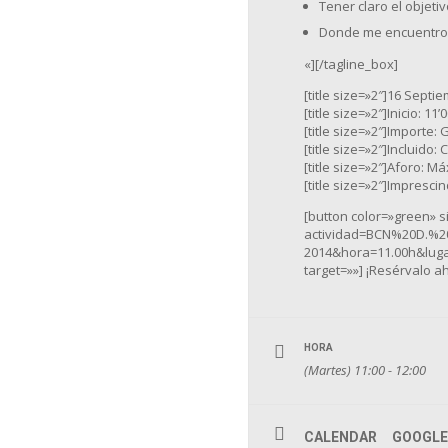
Tener claro el objetiv
Donde me encuentro (s
«][/tagline_box]
[title size=»2″]16 Septi
[title size=»2″]Inicio: 11’0
[title size=»2″]Importe: G
[title size=»2″]Incluido: 
[title size=»2″]Aforo: Má
[title size=»2″]Imprescin
[button color=»green» 
actividad=BCN%20D.%
2014&hora=11.00h&lug
target=»»] ¡Resérvalo ah
HORA
(Martes) 11:00 - 12:00
CALENDAR
GOOGLE