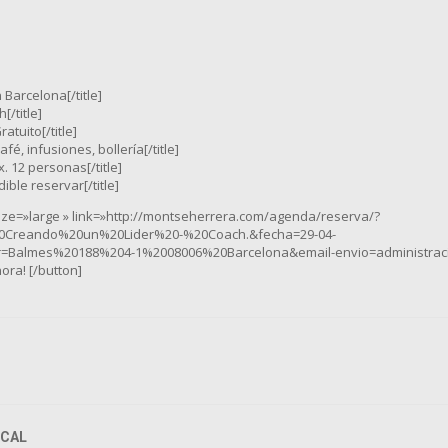
n Barcelona[/title]
h[/title]
ratuito[/title]
Café, infusiones, bollería[/title]
x. 12 personas[/title]
dible reservar[/title]
size=»large » link=»http://montseherrera.com/agenda/reserva/?
0Creando%20un%20Lider%20-%20Coach.&fecha=29-04-
r=Balmes%20188%204-1%2008006%20Barcelona&email-envio=administra
ora! [/button]
CAL