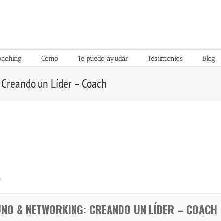
oaching
Como
Te puedo ayudar
Testimonios
Blog
Creando un Líder – Coach
4
NO & NETWORKING: CREANDO UN LÍDER – COACH