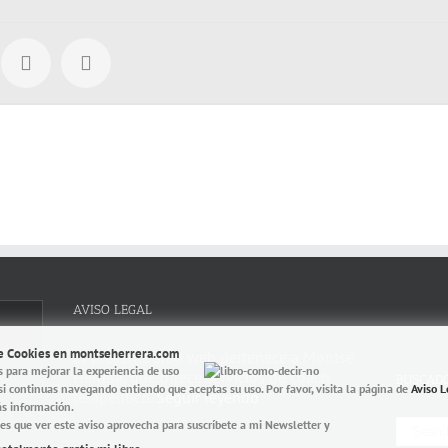
AVISO LEGAL
de Cookies en montseherrera.com
El presente sitio web pertenece a Montse
s para mejorar la experiencia de uso
Herrera, que ofrece servicios de coach
BUSCAD
si continuas navegando entiendo que aceptas su uso. Por favor, visita la página de
Aviso L
terapéutico.
Seguir leyendo
s información.
Search
es que ver este aviso aprovecha para suscríbete a mi Newsletter y
for: