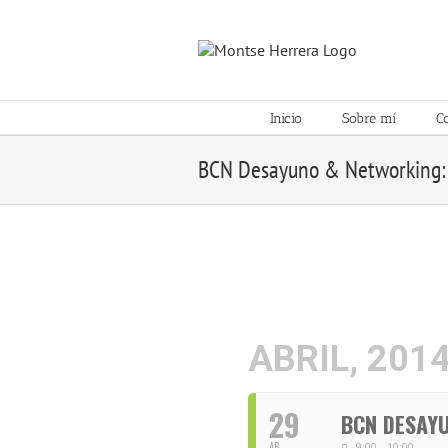
Skip
to
content
Inicio
Sobre mí
C
BCN Desayuno & Networking: 
ABRIL, 201
29
BCN DESAYU
AB
9:00 - 10:00