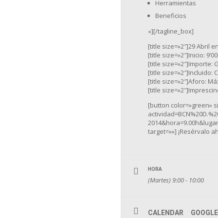
Herramientas
Beneficios
«][/tagline_box]
[title size=»2″]29 Abril e
[title size=»2″]Inicio: 9’00
[title size=»2″]Importe: G
[title size=»2″]Incluido: 
[title size=»2″]Aforo: Má
[title size=»2″]Imprescin
[button color=»green» 
actividad=BCN%20D.%2
2014&hora=9.00h&luga
target=»»] ¡Resérvalo ah
HORA
(Martes) 9:00 - 10:00
CALENDAR
GOOGLE