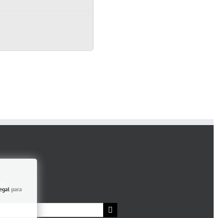
OR
egal
para