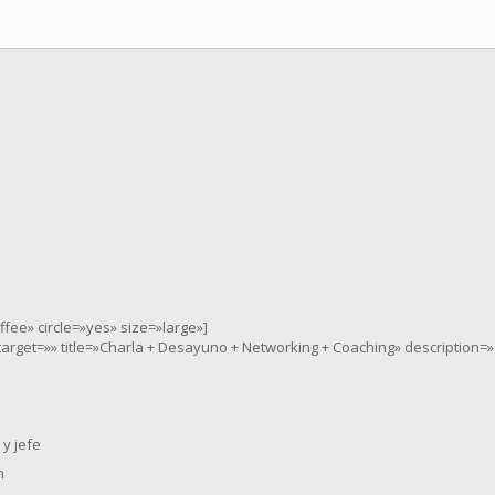
ee» circle=»yes» size=»large»]
nktarget=»» title=»Charla + Desayuno + Networking + Coaching» description=»
 y jefe
h