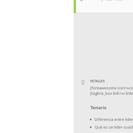
DETALLES
[fontawesome icon=»coff
[tagline_box link=»» li
Temario
Diferencia entre lider
Qué es un lider-coac