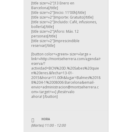
[title size=»2″]13 Enero en
Barcelona[/title]
[title size=»2″]Inicio: 11’00h[/title]
[title size=»2″]Importe: Gratuito[/title]
[title size=»2″]Incluido: Café, infusiones,
bollería[/title]
[title size=»2″]Aforo: Máx. 12
personas[/title]
[title size=»2″]Imprescindible
reservar[/title]
[button color=»green» size=»large »
link=»http://montseherrera.com/agenda/r
eserva/?
actividad=BCN%20D.%20Sabes%20quie
n%20eres.&fecha=13-01-
2015&hora=11.00h&lugar=Balmes%2018
8%204-1%2008006 Barcelona&email-
envio=administracion@montseherrera.c
om» target=»»] ¡Resérvalo
ahora! [/button]
HORA
(Martes) 11:00 - 12:00