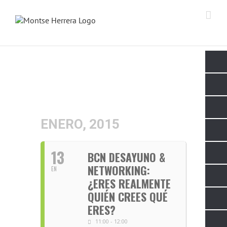
Skip
to
content
ENERO, 2015
13
BCN DESAYUNO &
NETWORKING:
EN
¿ERES REALMENTE
QUIÉN CREES QUÉ
ERES?
11:00 - 12:00