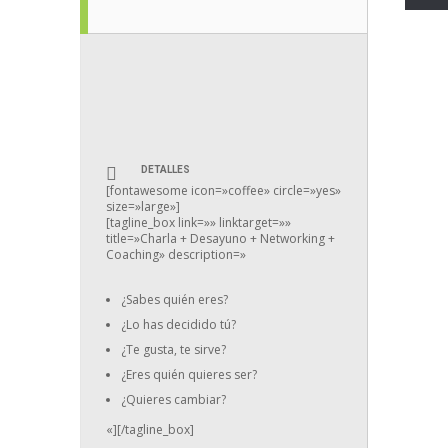
DETALLES
[fontawesome icon=»coffee» circle=»yes»
size=»large»]
[tagline_box link=»» linktarget=»»
title=»Charla + Desayuno + Networking +
Coaching» description=»
¿Sabes quién eres?
¿Lo has decidido tú?
¿Te gusta, te sirve?
¿Eres quién quieres ser?
¿Quieres cambiar?
«][/tagline_box]