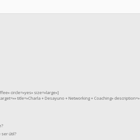
ee» circle=»yes» size=»large»]
nktarget=»» title=»Charla + Desayuno + Networking + Coaching» description=»
e?
ser útil?