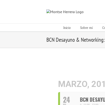
Skip
to
content
Inicio
Sobre mí
C
BCN Desayuno & Networking:
MARZO, 20
24
BCN DESAYU
MA
11:00 - 12:00