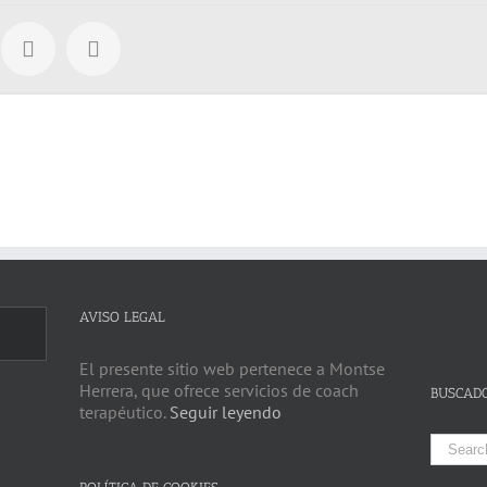
AVISO LEGAL
El presente sitio web pertenece a Montse
Herrera, que ofrece servicios de coach
BUSCAD
terapéutico.
Seguir leyendo
Search
for: