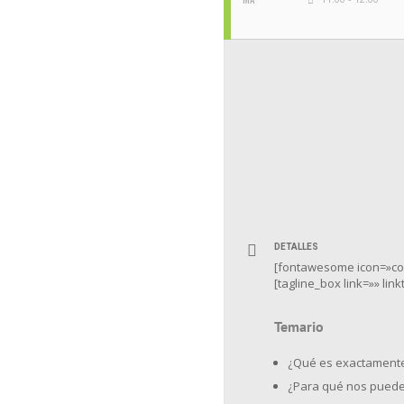
DETALLES
[fontawesome icon=»coff
[tagline_box link=»» li
Temario
¿Qué es exactament
¿Para qué nos puede 