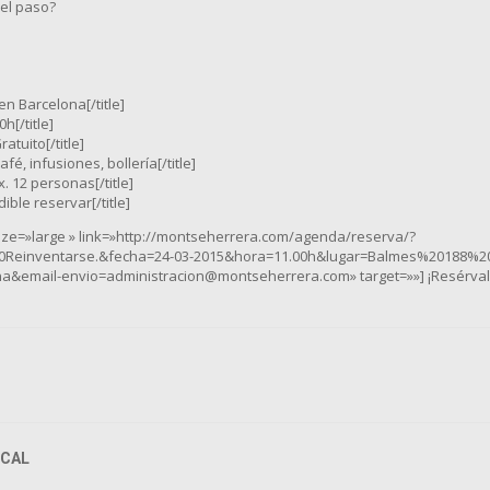
el paso?
en Barcelona[/title]
0h[/title]
ratuito[/title]
Café, infusiones, bollería[/title]
x. 12 personas[/title]
dible reservar[/title]
size=»large » link=»http://montseherrera.com/agenda/reserva/?
0Reinventarse.&fecha=24-03-2015&hora=11.00h&lugar=Balmes%20188%2
&email-envio=administracion@montseherrera.com» target=»»] ¡Resérvalo
CAL