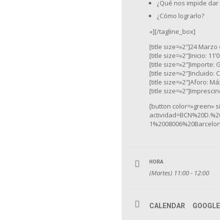
¿Qué nos impide dar 
¿Cómo lograrlo?
«][/tagline_box]
[title size=»2″]24 Marzo 
[title size=»2″]Inicio: 11’0
[title size=»2″]Importe: G
[title size=»2″]Incluido: 
[title size=»2″]Aforo: Má
[title size=»2″]Imprescin
[button color=»green» 
actividad=BCN%20D.%2
1%2008006%20Barcelona
HORA
(Martes) 11:00 - 12:00
CALENDAR
GOOGLE