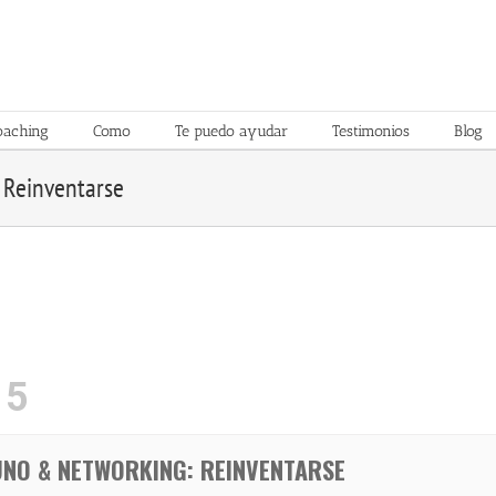
oaching
Como
Te puedo ayudar
Testimonios
Blog
 Reinventarse
15
NO & NETWORKING: REINVENTARSE