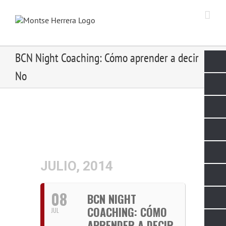
Skip
to
content
BCN Night Coaching: Cómo aprender a decir
No
JULIO, 2014
08
BCN NIGHT
COACHING: CÓMO
JUL
APRENDER A DECIR