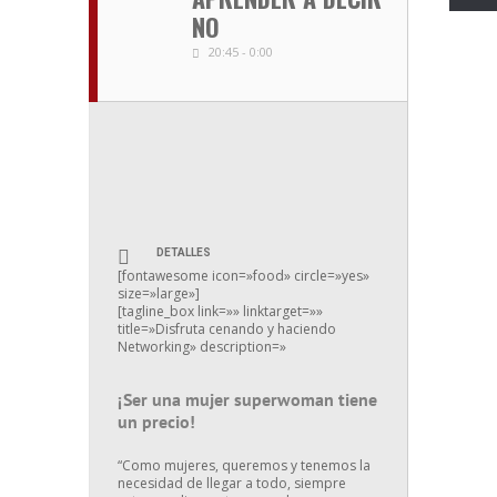
NO
20:45 - 0:00
DETALLES
[fontawesome icon=»food» circle=»yes»
size=»large»]
[tagline_box link=»» linktarget=»»
title=»Disfruta cenando y haciendo
Networking» description=»
¡Ser una mujer superwoman tiene
un precio!
“Como mujeres, queremos y tenemos la
necesidad de llegar a todo, siempre