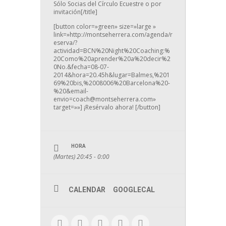
Sólo Socias del Círculo Ecuestre o por
invitación[/title]
[button color=»green» size=»large »
link=»http://montseherrera.com/agenda/r
eserva/?
actividad=BCN%20Night%20Coaching:%
20Como%20aprender%20a%20decir%2
0No.&fecha=08-07-
2014&hora=20.45h&lugar=Balmes,%201
69%20bis,%2008006%20Barcelona%20-
%20&email-
envio=coach@montseherrera.com»
target=»»] ¡Resérvalo ahora! [/button]
HORA
(Martes) 20:45 - 0:00
CALENDAR
GOOGLECAL