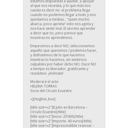
estamos dispuestas a ayudar, a apoyar
al que nos necesita, y lo que más nos
cuesta es decir no. el problema llega
cuando no podemos llegar a todo y nos
quedamos a medias… “quien mucho
abarca, poco aprieta” esto nos agota y
nos hace sentir mal. El secreto aprender
a decir que no, pero parece que
nosotras no aprendemos.
Empecemos a decir NO, seleccionemos
aquello que queremos / podemos hacer,
y disfrutemos de lo que hacemos
mientras lo hacemos, sin sentirnos
culpables por haber dicho NO. Decir NO
a tiempo es liberador, gratificante y
resolutivo. ¡Anímate!
Moderará el acto:
HELENA TORRAS
Socia del Círculo Ecuestre
«][/tagline_box]
[title size=»2″]8 Julio en Barcelona –
Círculo Ecuestre[/title]
[title size=»2″]Inicio: 20’45h[/title]
[title size=»2″]Importe: 40 euros[/title]
[title size=»2″]Imprescindible reservar –