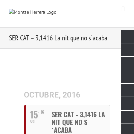
Skip
to
content
SER CAT – 3,1416 La nit que no s´acaba
OCTUBRE, 2016
15
16
SER CAT - 3,1416 LA
NIT QUE NO S
OCT
´ACABA