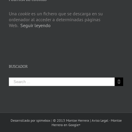
Una
cookie
es un fichero que se descarga en su
ordenador al acceder a determinadas páginas
Web.
Seguir leyendo
BUSCADOR
Search
for:
Desarrollado por spimebox
|
© 2013 Montse Herrera |
Aviso Legal
-
Montse
Herrera en Google+