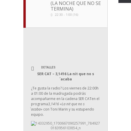
(LA NOCHE QUE NO SE
TERMINA)
22:30 - 1:00 (16)
DETALLES
SER CAT – 3,1416 La nit que no s
´acaba
¿Te gusta la radio? Los viernes de 22:00h
a 01:00 de la madrugada podrás
acompañarme en la cadena SER CATen el
programa
3,1416 «La nit que no s
´acaba»
con Toni Marin y su estupendo
equipo.