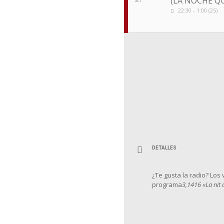
(LA NOCHE Q
22:30 - 1:00 (25)
DETALLES
¿Te gusta la radio? Lo
programa
3,1416 «La nit 