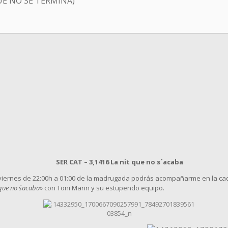
UE NO SE TERMINA)
SER CAT – 3,1416 La nit que no s´acaba
s viernes de 22:00h a 01:00 de la madrugada podrás acompañarme en la c
que no s´acaba»
con Toni Marin y su estupendo equipo.