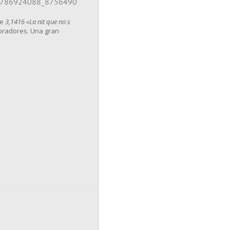
de
3,1416 «La nit que no s
boradores. Una gran