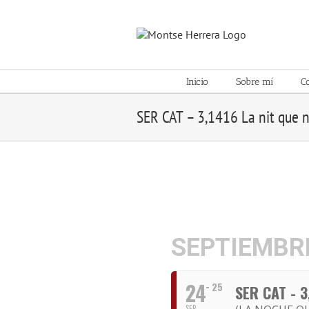
Skip
to
content
Inicio
Sobre mí
C
SER CAT – 3,1416 La nit que 
SEPTIEMBRE
24
25
SER CAT - 3
SEP