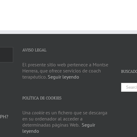
AVISO LEGAL
El presente sitio web pertenece a Montse
Herrera, que ofrece servicios de coach
BUSCAD
terapéutico.
Seguir leyendo
Search
for:
POLÍTICA DE COOKIES
Una
cookie
es un fichero que se descarga
 PH?
en su ordenador al acceder a
determinadas páginas Web.
Seguir
leyendo