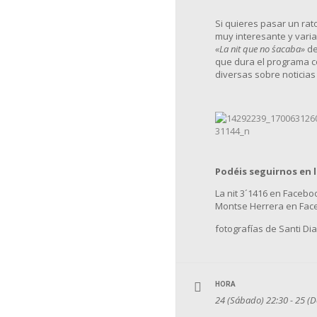
Si quieres pasar un rat
muy interesante y vari
«La nit que no s´acaba»
de
que dura el programa 
diversas sobre noticias
Podéis seguirnos en l
La nit 3´1416 en Faceboo
Montse Herrera en Face
fotografías de Santi Di
HORA
24 (Sábado) 22:30 - 25 (