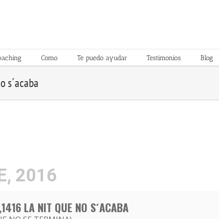
oaching
Como
Te puedo ayudar
Testimonios
Blog
no s´acaba
, 2016
,1416 LA NIT QUE NO S´ACABA