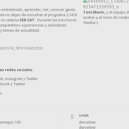
o entretenido, aprender, reír, conocer gente
Toni Marín,
y el equipo 
ada no dejes de escuchar el programa
3,1416
´acaba»
y el resto de cola
 la cadena
SER CAT
. Durante las tres horas
familia;-)
compartimos experiencias y anécdotas
 y temas de actualidad.
as redes sociales.
k, Instagram y Twitter
book y Twitter
az
LUGAR
Domingo) 1:00
Barcelona
Barcelona