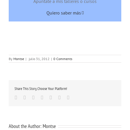
Apuntate a mis talleres o cursos
Quiero saber más
By
Montse
|
julio 31, 2012
|
0 Comments
Share This Story, Choose Your Platform!
Facebook
Twitter
Linkedin
Google+
Tumblr
Pinterest
Email
About the Author:
Montse