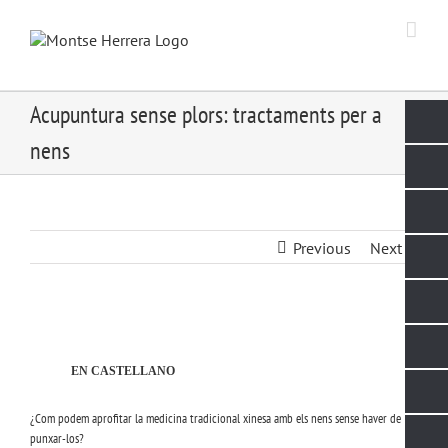
Skip
to
content
Acupuntura sense plors: tractaments per a
nens
Previous
Next
View
Larger
Image
EN CASTELLANO
¿Com podem aprofitar la medicina tradicional xinesa amb els nens sense haver de
punxar-los?