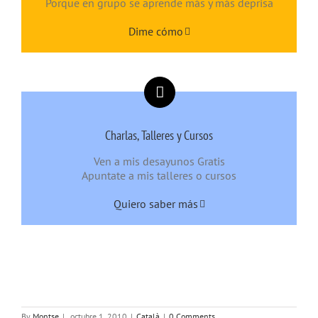
Porque en grupo se aprende más y más deprisa
Dime cómo
Charlas, Talleres y Cursos
Ven a mis desayunos Gratis
Apuntate a mis talleres o cursos
Quiero saber más
By
Montse
|
octubre 1, 2010
|
Català
|
0 Comments