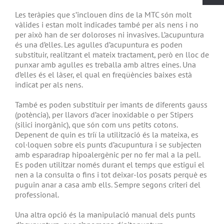
Les teràpies que s’inclouen dins de la MTC són molt
vàlides i estan molt indicades també per als nens i no
per això han de ser doloroses ni invasives. L’acupuntura
és una d’elles. Les agulles d’acupuntura es poden
substituir, realitzant el mateix tractament, però en lloc de
punxar amb agulles es treballa amb altres eines. Una
d’elles és el làser, el qual en freqüències baixes està
indicat per als nens.
També es poden substituir per imants de diferents gauss
(potència), per llavors d’acer inoxidable o per Stipers
(silici inorgànic), que són com uns petits cotons.
Depenent de quin es triï la utilització és la mateixa, es
col·loquen sobre els punts d’acupuntura i se subjecten
amb esparadrap hipoalergènic per no fer mal a la pell.
Es poden utilitzar només durant el temps que estigui el
nen a la consulta o fins i tot deixar-los posats perquè es
puguin anar a casa amb ells. Sempre segons criteri del
professional.
Una altra opció és la manipulació manual dels punts