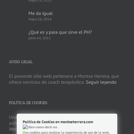
mayo 15, 2013
Me da igual
mayo 26, 2014
¿Qué es y para que sirve el PH?
junio 14, 2012
AVISO LEGAL
El presente sitio web pertenece a Montse Herrera, que
ofrece servicios de coach terapéutico.
Seguir leyendo
POLÍTICA DE COOKIES
Una
cookie
es un fichero que se descarga en su
Política de Cookies en montseherrera.com
ordenador al acceder a determinadas páginas
Web.
Seguir leyendo
Uso cookies para mejorar la experiencia de uso de la web,