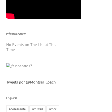
Próximos eventos
No Events on The List at This
Time
Tweets por @MontseHCoach
Etiquetas
adolescente
amistad
amor