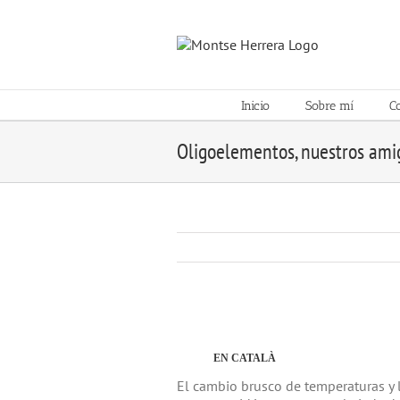
Skip
to
content
Inicio
Sobre mí
C
Oligoelementos, nuestros ami
View
Larger
Image
EN CATALÀ
El cambio brusco de temperaturas y 