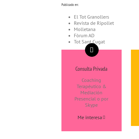
Publicado en:
El Tot Granollers
Revista de Ripollet
Molletana
Fòrum AD
Tot Sant Cugat
Consulta Privada
Coaching
Terapéutico &
Mediación
Presencial o por
Skype
Me interesa