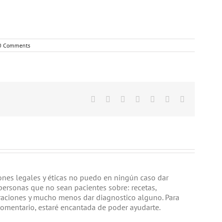
0 Comments
Facebook
Twitter
Linkedin
Google+
Tumblr
Pinterest
Email
iones legales y éticas no puedo en ningún caso dar
personas que no sean pacientes sobre: recetas,
raciones y mucho menos dar diagnostico alguno. Para
comentario, estaré encantada de poder ayudarte.