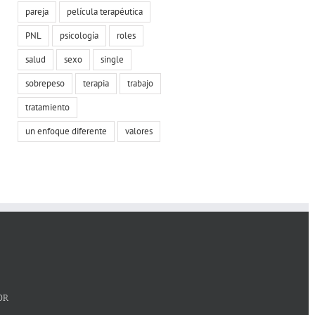
pareja
película terapéutica
PNL
psicología
roles
salud
sexo
single
sobrepeso
terapia
trabajo
tratamiento
un enfoque diferente
valores
OR