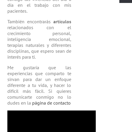
día en el trabajo con mis
pacientes.
También encontrarás
artículos
relacio­nados con el
crecimiento personal,
inteligencia emocional,
terapias natu­rales y diferentes
disciplinas, que espero sean de
interés para ti.
Me gustaría que las
experiencias que comparto te
sirvan para dar un enfoque
diferente a tu vida, y hacer lo
difícil más fácil. Si quieres
comunicarte conmigo no lo
dudes en la
página de contacto