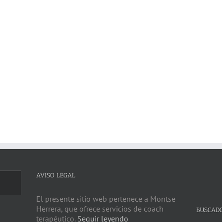
AVISO LEGAL
El presente sitio web pertenece a Montse
Herrera, que ofrece servicios de coach
BUSCAD
terapéutico.
Seguir leyendo