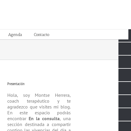
Agenda
Contacto
Presentación
Hola, soy Montse Herrera,
coach tera­péutico y te
agradezco que visites mi blog.
En este espacio podrás
encontrar
En la consulta
, una
sección destinada a compartir
contigo las vivencias del día a