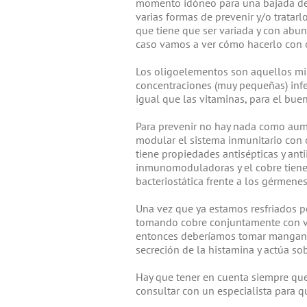
momento idóneo para una bajada de 
varias formas de prevenir y/o tratarl
que tiene que ser variada y con abunda
caso vamos a ver cómo hacerlo con 
Los oligoelementos son aquellos min
concentraciones (muy pequeñas) infer
igual que las vitaminas, para el bu
Para prevenir no hay nada como aume
modular el sistema inmunitario con o
tiene propiedades antisépticas y anti
inmunomoduladoras y el cobre tiene 
bacteriostática frente a los gérmene
Una vez que ya estamos resfriados p
tomando cobre conjuntamente con vit
entonces deberíamos tomar manganes
secreción de la histamina y actúa sob
Hay que tener en cuenta siempre que
consultar con un especialista para q