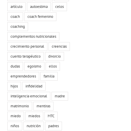
artículo
autoestima
celos
coach
coach femenino
coaching
complementos nutricionales
crecimiento personal
creencias
cuento terapéutico
divorcio
dudas
egoismo
ellos
emprendedores
familia
hijos
infidelidad
inteligencia emocional
madre
matrimonio
mentiras
miedo
miedos
MTC
niños
nutrición
padres