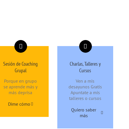
Sesión de Coaching
Charlas, Talleres y
Grupal
Cursos
Porque en grupo
Ven a mis
se aprende más y
desayunos Gratis
más deprisa
Apuntate a mis
talleres o cursos
Dime cómo
Quiero saber
más