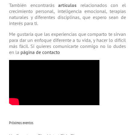
También encontrarás
artículos
relacio­nados con el
crecimiento personal, inteligencia emocional, terapias
natu­rales y diferentes disciplinas, que espero sean de
interés para ti.
Me gustaría que las experiencias que comparto te sirvan
para dar un enfoque diferente a tu vida, y hacer lo difícil
más fácil. Si quieres comunicarte conmigo no lo dudes
en la
página de contacto
Próximos eventos