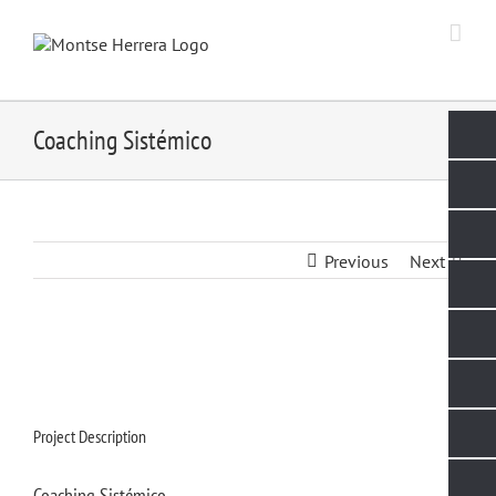
Skip
to
content
Coaching Sistémico
Previous
Next
Project Description
Coaching Sistémico