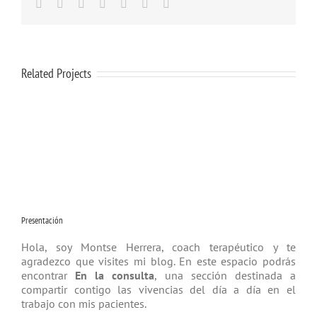
Facebook
Twitter
Linkedin
Google+
Tumblr
Pinterest
Email
Related Projects
Presentación
Hola, soy Montse Herrera, coach tera­péutico y te
agradezco que visites mi blog. En este espacio podrás
encontrar
En la consulta
, una sección destinada a
compartir contigo las vivencias del día a día en el
trabajo con mis pacientes.