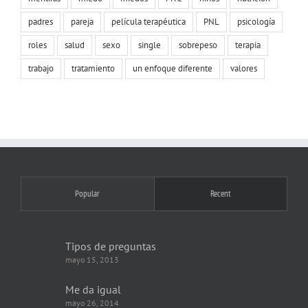
padres
pareja
película terapéutica
PNL
psicología
roles
salud
sexo
single
sobrepeso
terapia
trabajo
tratamiento
un enfoque diferente
valores
Popular
Recent
Tipos de preguntas
mayo 15, 2013
Me da igual
mayo 26, 2014