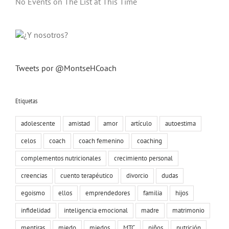
No Events on The List at This Time
Tweets por @MontseHCoach
Etiquetas
adolescente
amistad
amor
artículo
autoestima
celos
coach
coach femenino
coaching
complementos nutricionales
crecimiento personal
creencias
cuento terapéutico
divorcio
dudas
egoismo
ellos
emprendedores
familia
hijos
infidelidad
inteligencia emocional
madre
matrimonio
mentiras
miedo
miedos
MTC
niños
nutrición