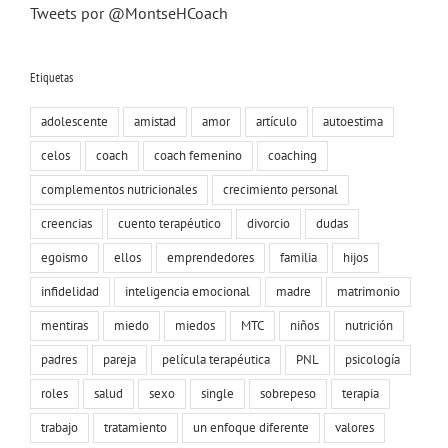
Tweets por @MontseHCoach
Etiquetas
adolescente
amistad
amor
artículo
autoestima
celos
coach
coach femenino
coaching
complementos nutricionales
crecimiento personal
creencias
cuento terapéutico
divorcio
dudas
egoismo
ellos
emprendedores
familia
hijos
infidelidad
inteligencia emocional
madre
matrimonio
mentiras
miedo
miedos
MTC
niños
nutrición
padres
pareja
película terapéutica
PNL
psicología
roles
salud
sexo
single
sobrepeso
terapia
trabajo
tratamiento
un enfoque diferente
valores