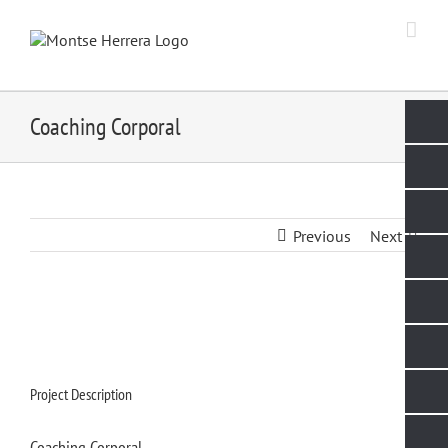
Skip
to
content
Coaching Corporal
Previous
Next
Project Description
Coaching Corporal