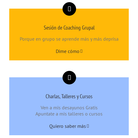
Sesión de Coaching Grupal
Porque en grupo se aprende más y más deprisa
Dime cómo
Charlas, Talleres y Cursos
Ven a mis desayunos Gratis
Apuntate a mis talleres o cursos
Quiero saber más