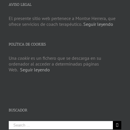
AVISO LEGAL
El presente sitio web pertenece a Montse Herrera, que
ofrece servicios de coach terapéutico.
Seguir leyendo
POLÍTICA DE COOKIES
Una
cookie
es un fichero que se descarga en su
ordenador al acceder a determinadas páginas
Web.
Seguir leyendo
BUSCADOR
Search
for: