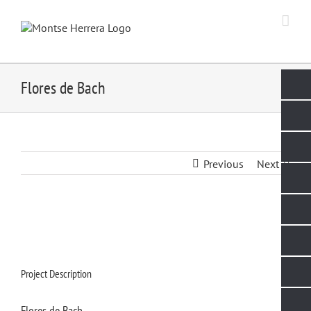
Skip
to
content
Flores de Bach
Previous
Next
Project Description
Flores de Bach