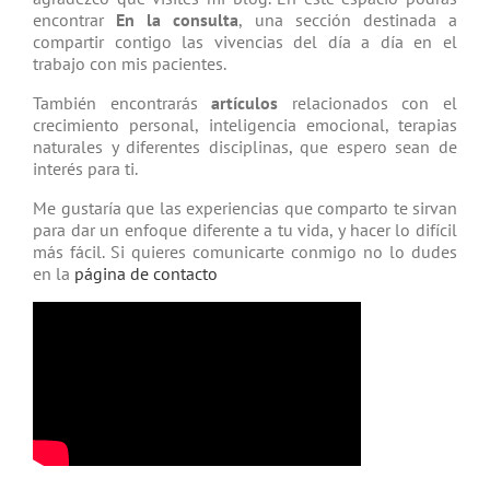
encontrar
En la consulta
, una sección destinada a
compartir contigo las vivencias del día a día en el
trabajo con mis pacientes.
También encontrarás
artículos
relacio­nados con el
crecimiento personal, inteligencia emocional, terapias
natu­rales y diferentes disciplinas, que espero sean de
interés para ti.
Me gustaría que las experiencias que comparto te sirvan
para dar un enfoque diferente a tu vida, y hacer lo difícil
más fácil. Si quieres comunicarte conmigo no lo dudes
en la
página de contacto