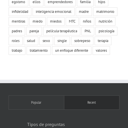
egoismo
ellos
emprendedores
familia
hijos
infidelidad
inteligencia emocional
madre
matrimonio
mentiras
miedo
miedos
MTC
niños
nutrición
padres
pareja
película terapéutica
PNL
psicología
roles
salud
sexo
single
sobrepeso
terapia
trabajo
tratamiento
un enfoque diferente
valores
Popular
Recent
Tipos de preguntas