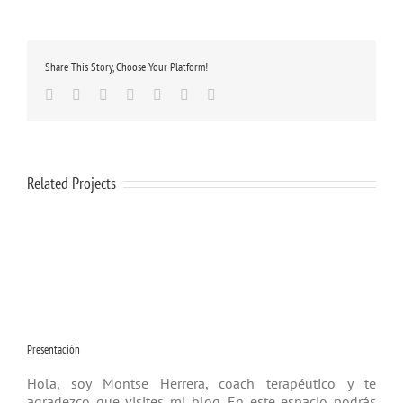
Share This Story, Choose Your Platform!
Facebook
Twitter
Linkedin
Google+
Tumblr
Pinterest
Email
Related Projects
Presentación
Hola, soy Montse Herrera, coach tera­péutico y te
agradezco que visites mi blog. En este espacio podrás