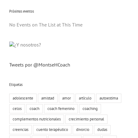
Próximos eventos
No Events on The List at This Time
Tweets por @MontseHCoach
Etiquetas
adolescente
amistad
amor
artículo
autoestima
celos
coach
coach femenino
coaching
complementos nutricionales
crecimiento personal
creencias
cuento terapéutico
divorcio
dudas