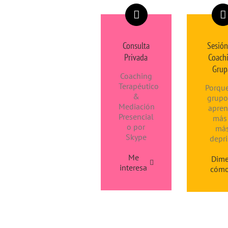
Consulta
Sesión
Privada
Coach
Grup
Coaching
Terapéutico
Porqu
&
grupo
Mediación
apre
Presencial
más
o por
má
Skype
depri
Me
Dim
interesa
cóm