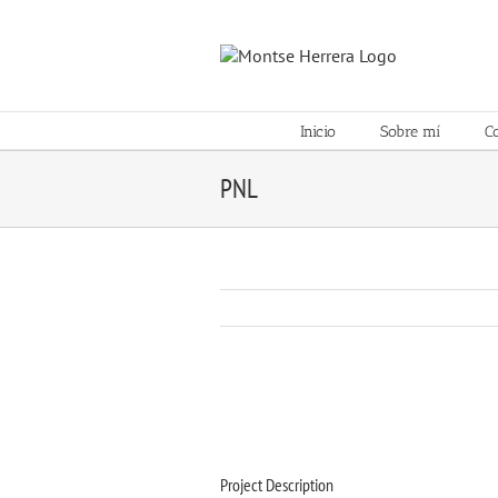
Skip
to
content
Inicio
Sobre mí
C
PNL
Project Description