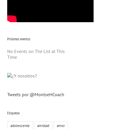
Próximos eventos
No Events on The List at This
Time
Tweets por @MontseHCoach
Etiquetas
adolescente
amistad
amor