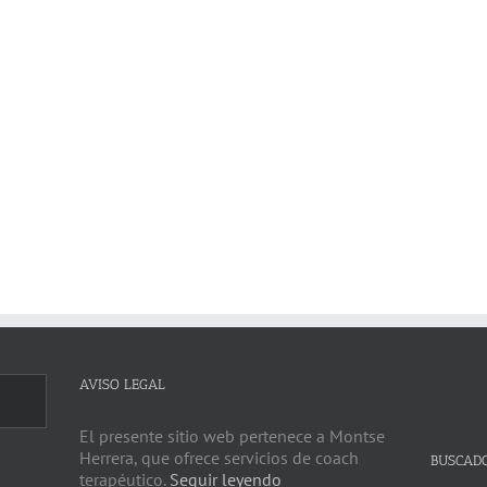
AVISO LEGAL
El presente sitio web pertenece a Montse
Herrera, que ofrece servicios de coach
BUSCAD
terapéutico.
Seguir leyendo