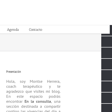
Agenda
Contacto
Presentación
Hola, soy Montse Herrera,
coach tera­péutico y te
agradezco que visites mi blog.
En este espacio podrás
encontrar
En la consulta
, una
sección destinada a compartir
contigo las vivencias del día a