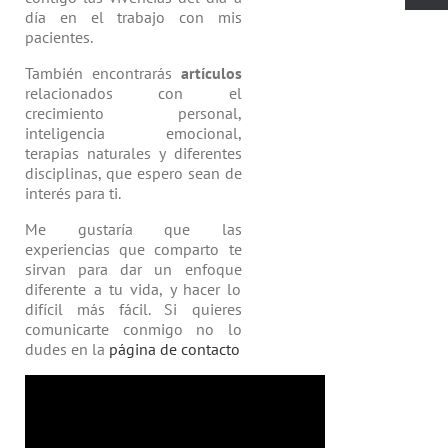
día en el trabajo con mis
pacientes.
También encontrarás
artículos
relacio­nados con el
crecimiento personal,
inteligencia emocional,
terapias natu­rales y diferentes
disciplinas, que espero sean de
interés para ti.
Me gustaría que las
experiencias que comparto te
sirvan para dar un enfoque
diferente a tu vida, y hacer lo
difícil más fácil. Si quieres
comunicarte conmigo no lo
dudes en la
página de contacto