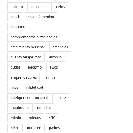
artículo
autoestima
celos
coach
coach femenino
coaching
complementos nutricionales
crecimiento personal
creencias
cuento terapéutico
divorcio
dudas
egoismo
ellos
emprendedores
familia
hijos
infidelidad
inteligencia emocional
madre
matrimonio
mentiras
miedo
miedos
MTC
niños
nutrición
padres