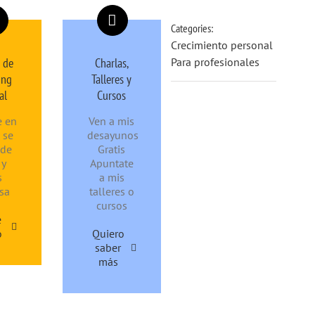
Categories:
Crecimiento personal
 de
Charlas,
Para profesionales
ing
Talleres y
al
Cursos
e en
Ven a mis
 se
desayunos
nde
Gratis
 y
Apuntate
s
a mis
sa
talleres o
cursos
e
o
Quiero
saber
más