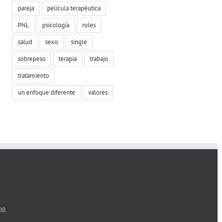
pareja
película terapéutica
PNL
psicología
roles
salud
sexo
single
sobrepeso
terapia
trabajo
tratamiento
un enfoque diferente
valores
OR