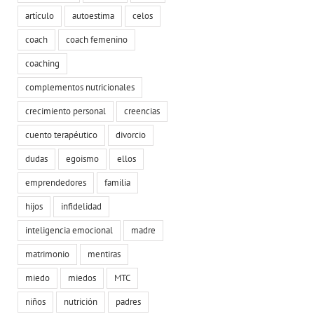
artículo
autoestima
celos
coach
coach femenino
coaching
complementos nutricionales
crecimiento personal
creencias
cuento terapéutico
divorcio
dudas
egoismo
ellos
emprendedores
familia
hijos
infidelidad
inteligencia emocional
madre
matrimonio
mentiras
miedo
miedos
MTC
niños
nutrición
padres