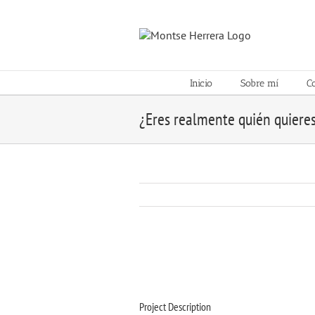
Skip
to
content
Inicio
Sobre mí
C
¿Eres realmente quién quieres
Project Description