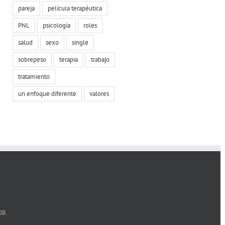
pareja
película terapéutica
PNL
psicología
roles
salud
sexo
single
sobrepeso
terapia
trabajo
tratamiento
un enfoque diferente
valores
OR