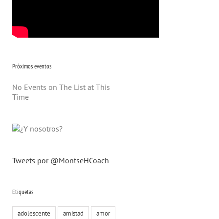
Próximos eventos
No Events on The List at This
Time
Tweets por @MontseHCoach
Etiquetas
adolescente
amistad
amor