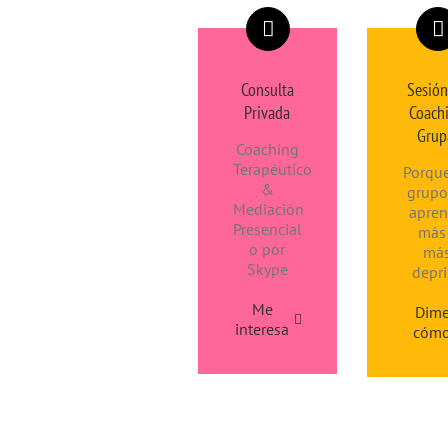
Consulta
Sesión
Privada
Coach
Grup
Coaching
Terapéutico
Porqu
&
grupo
Mediación
apre
Presencial
más
o por
má
Skype
depri
Me
Dim
interesa
cóm