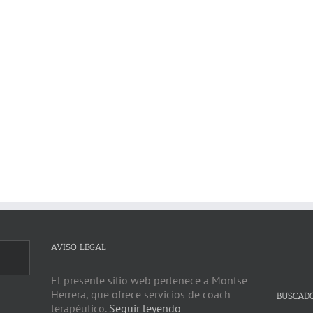
AVISO LEGAL
El presente sitio web pertenece a Montse
Herrera, que ofrece servicios de coach
BUSCAD
terapéutico.
Seguir leyendo