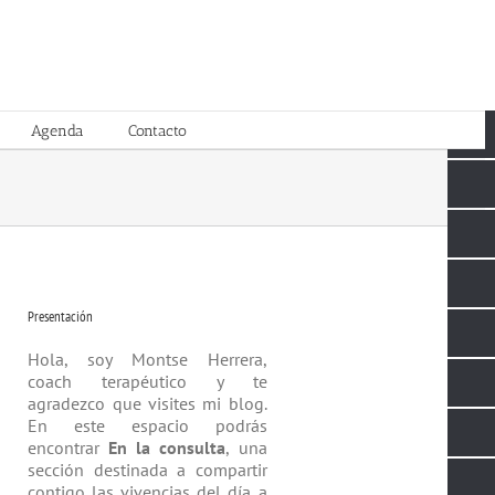
Agenda
Contacto
Presentación
Hola, soy Montse Herrera,
coach tera­péutico y te
agradezco que visites mi blog.
En este espacio podrás
encontrar
En la consulta
, una
sección destinada a compartir
contigo las vivencias del día a