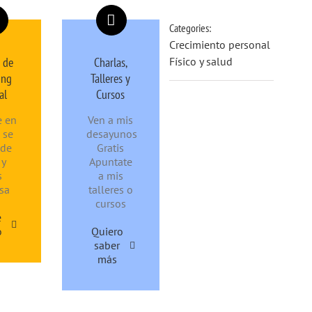
Categories:
Crecimiento personal
 de
Charlas,
Físico y salud
ing
Talleres y
al
Cursos
e en
Ven a mis
 se
desayunos
nde
Gratis
 y
Apuntate
s
a mis
sa
talleres o
cursos
e
o
Quiero
saber
más