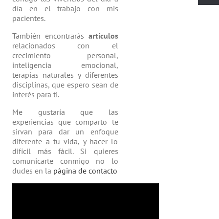
día en el trabajo con mis
pacientes.
También encontrarás
artículos
relacio­nados con el
crecimiento personal,
inteligencia emocional,
terapias natu­rales y diferentes
disciplinas, que espero sean de
interés para ti.
Me gustaría que las
experiencias que comparto te
sirvan para dar un enfoque
diferente a tu vida, y hacer lo
difícil más fácil. Si quieres
comunicarte conmigo no lo
dudes en la
página de contacto