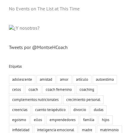
No Events on The List at This Time
Tweets por @MontseHCoach
Etiquetas
adolescente
amistad
amor
artículo
autoestima
celos
coach
coach femenino
coaching
complementos nutricionales
crecimiento personal
creencias
cuento terapéutico
divorcio
dudas
egoismo
ellos
emprendedores
familia
hijos
infidelidad
inteligencia emocional
madre
matrimonio