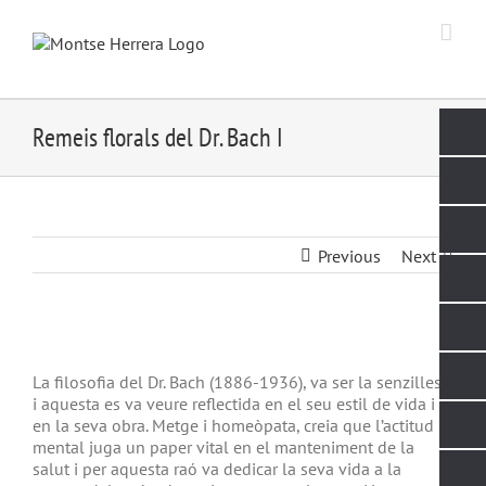
Skip
to
content
Remeis florals del Dr. Bach I
Previous
Next
View
Larger
La filosofia del Dr. Bach (1886-1936), va ser la senzillesa,
Image
i aquesta es va veure reflectida en el seu estil de vida i
en la seva obra. Metge i homeòpata, creia que l’actitud
mental juga un paper vital en el manteniment de la
salut i per aquesta raó va dedicar la seva vida a la