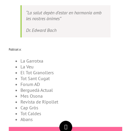
“La salut depèn d’estar en harmonia amb
les nostres ànimes”
Dr. Edward Bach
Publicat a:
La Garrotxa
La Veu
El Tot Granollers
Tot Sant Cugat
Forum AD
Berguedà Actual
Mes Osona
Revista de Ripollet
Cap Gròs
Tot Caldes
Abans