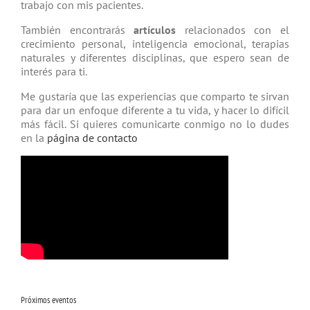
trabajo con mis pacientes.
También encontrarás
artículos
relacio­nados con el
crecimiento personal, inteligencia emocional, terapias
natu­rales y diferentes disciplinas, que espero sean de
interés para ti.
Me gustaría que las experiencias que comparto te sirvan
para dar un enfoque diferente a tu vida, y hacer lo difícil
más fácil. Si quieres comunicarte conmigo no lo dudes
en la
página de contacto
Próximos eventos