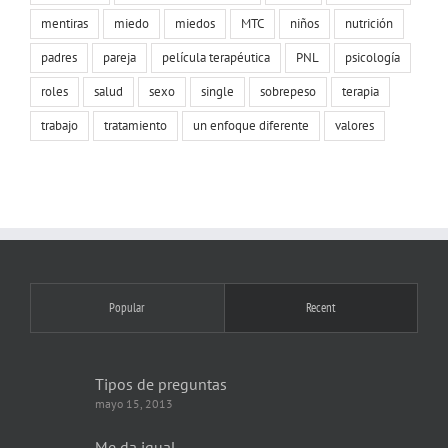
mentiras
miedo
miedos
MTC
niños
nutrición
padres
pareja
película terapéutica
PNL
psicología
roles
salud
sexo
single
sobrepeso
terapia
trabajo
tratamiento
un enfoque diferente
valores
Popular
Recent
Tipos de preguntas
mayo 15, 2013
Me da igual