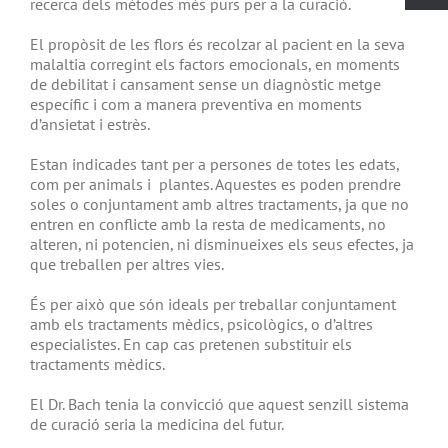
recerca dels mètodes més purs per a la curació.
El propòsit de les flors és recolzar al pacient en la seva
malaltia corregint els factors emocionals, en moments
de debilitat i cansament sense un diagnòstic metge
específic i com a manera preventiva en moments
d’ansietat i estrès.
Estan indicades tant per a persones de totes les edats,
com per animals i plantes. Aquestes es poden prendre
soles o conjuntament amb altres tractaments, ja que no
entren en conflicte amb la resta de medicaments, no
alteren, ni potencien, ni disminueixes els seus efectes, ja
que treballen per altres vies.
És per això que són ideals per treballar conjuntament
amb els tractaments mèdics, psicològics, o d’altres
especialistes. En cap cas pretenen substituir els
tractaments mèdics.
El Dr. Bach tenia la convicció que aquest senzill sistema
de curació seria la medicina del futur.