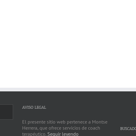
AVISO LEGAL
El presente sitio web pertenece a Montse
Herrera, que ofrece servicios de coach
BUSCAD
terapéutico.
Seguir leyendo