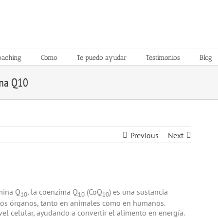
oaching
Como
Te puedo ayudar
Testimonios
Blog
ima Q10
Previous
Next
mina Q
, la coenzima Q
(CoQ
) es una sustancia
10
10
10
 los órganos, tanto en animales como en humanos.
l celular, ayudando a convertir el alimento en energía.