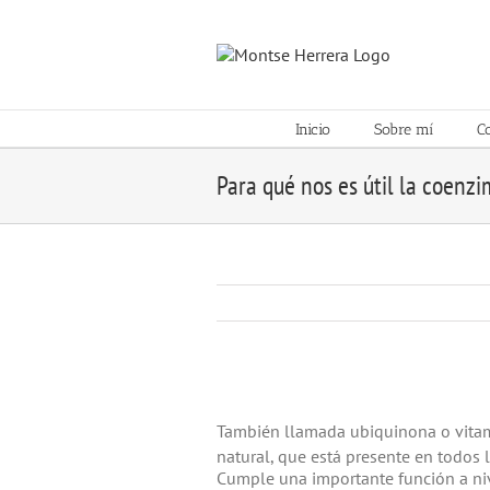
Skip
to
content
Inicio
Sobre mí
C
Para qué nos es útil la coenz
View
Larger
También llamada ubiquinona o vita
Image
natural, que está presente en todos
Cumple una importante función a nive