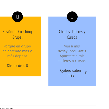
Sesión de Coaching
Charlas, Talleres y
Grupal
Cursos
Porque en grupo
Ven a mis
se aprende más y
desayunos Gratis
más deprisa
Apuntate a mis
talleres o cursos
Dime cómo
Quiero saber
más
 Comments