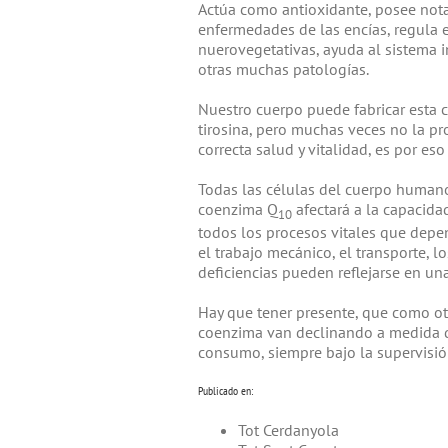
Actúa como antioxidante, posee nota
enfermedades de las encías, regula e
nuerovegetativas, ayuda al sistema i
otras muchas patologías.
Nuestro cuerpo puede fabricar esta 
tirosina, pero muchas veces no la p
correcta salud y vitalidad, es por e
Todas las células del cuerpo humano 
coenzima Q
afectará a la capacid
10
todos los procesos vitales que depe
el trabajo mecánico, el transporte, lo
deficiencias pueden reflejarse en u
Hay que tener presente, que como otr
coenzima van declinando a medida q
consumo, siempre bajo la supervisión
Publicado en:
Tot Cerdanyola