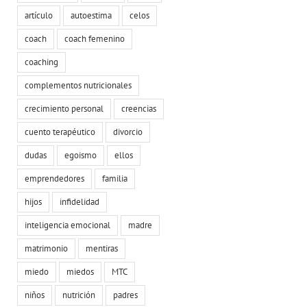
artículo
autoestima
celos
coach
coach femenino
coaching
complementos nutricionales
crecimiento personal
creencias
cuento terapéutico
divorcio
dudas
egoismo
ellos
emprendedores
familia
hijos
infidelidad
inteligencia emocional
madre
matrimonio
mentiras
miedo
miedos
MTC
niños
nutrición
padres