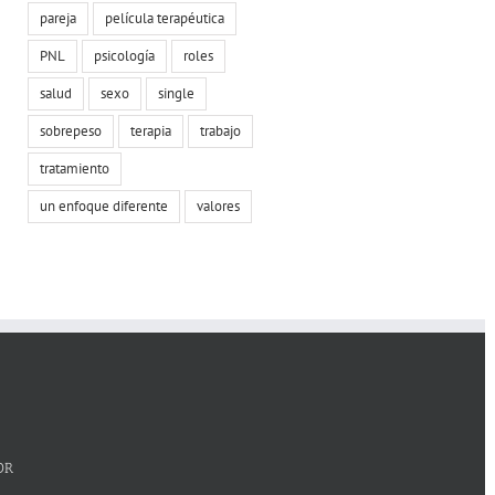
pareja
película terapéutica
PNL
psicología
roles
salud
sexo
single
sobrepeso
terapia
trabajo
tratamiento
un enfoque diferente
valores
OR