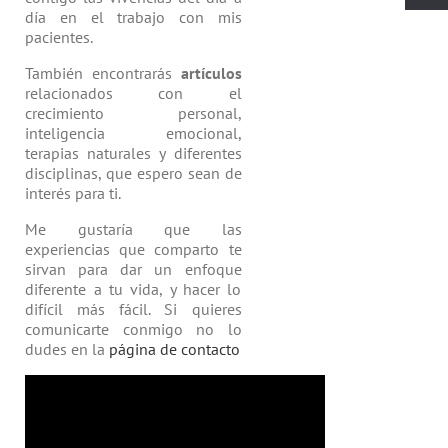
día en el trabajo con mis
pacientes.
También encontrarás
artículos
relacio­nados con el
crecimiento personal,
inteligencia emocional,
terapias natu­rales y diferentes
disciplinas, que espero sean de
interés para ti.
Me gustaría que las
experiencias que comparto te
sirvan para dar un enfoque
diferente a tu vida, y hacer lo
difícil más fácil. Si quieres
comunicarte conmigo no lo
dudes en la
página de contacto