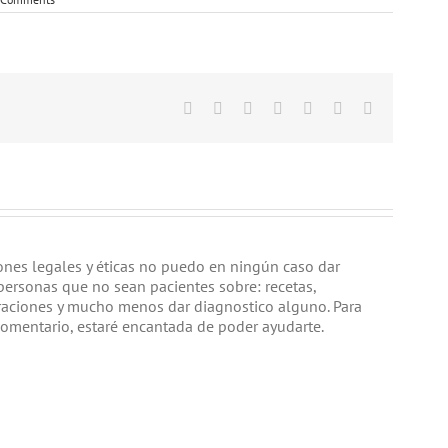
Facebook
Twitter
Linkedin
Google+
Tumblr
Pinterest
Email
iones legales y éticas no puedo en ningún caso dar
personas que no sean pacientes sobre: recetas,
raciones y mucho menos dar diagnostico alguno. Para
comentario, estaré encantada de poder ayudarte.