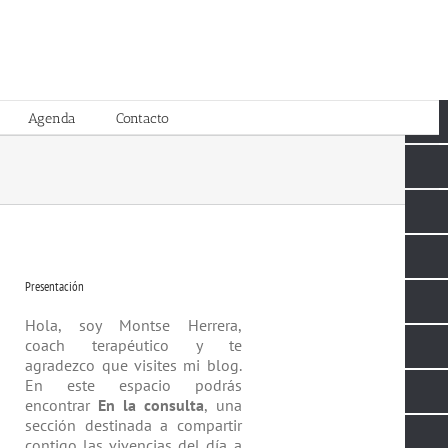
Agenda
Contacto
Presentación
Hola, soy Montse Herrera,
coach tera­péutico y te
agradezco que visites mi blog.
En este espacio podrás
encontrar
En la consulta
, una
sección destinada a compartir
contigo las vivencias del día a