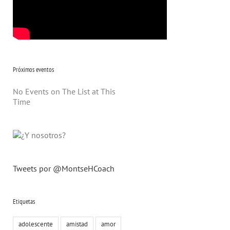
Próximos eventos
No Events on The List at This
Time
Tweets por @MontseHCoach
Etiquetas
adolescente
amistad
amor