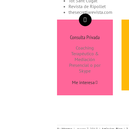
Tot Sant Cugat
Revista de Ripollet
thesecretlarevista.com
Consulta Privada
Coaching
Terapéutico &
Mediación
Presencial o por
Skype
Me interesa
By
Montse
|
marzo 7, 2013
|
Artículos
,
Blog
|
2