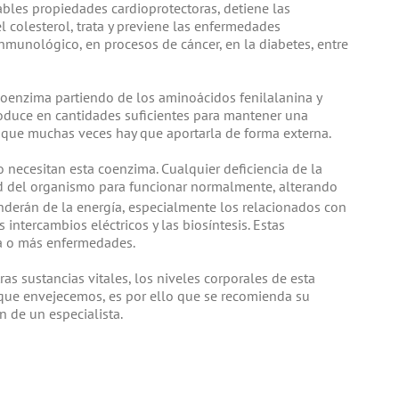
bles propiedades cardioprotectoras, detiene las
l colesterol, trata y previene las enfermedades
nmunológico, en procesos de cáncer, en la diabetes, entre
coenzima partiendo de los aminoácidos fenilalanina y
roduce en cantidades suficientes para mantener una
so que muchas veces hay que aportarla de forma externa.
necesitan esta coenzima. Cualquier deficiencia de la
ad del organismo para funcionar normalmente, alterando
nderán de la energía, especialmente los relacionados con
s intercambios eléctricos y las biosíntesis. Estas
na o más enfermedades.
as sustancias vitales, los niveles corporales de esta
ue envejecemos, es por ello que se recomienda su
 de un especialista.