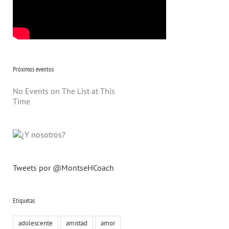
Próximos eventos
No Events on The List at This
Time
Tweets por @MontseHCoach
Etiquetas
adolescente
amistad
amor