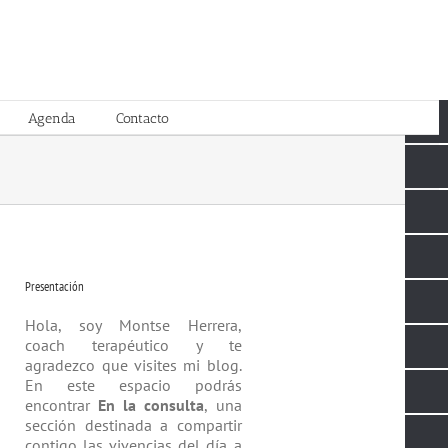
Agenda
Contacto
Presentación
Hola, soy Montse Herrera,
coach tera­péutico y te
agradezco que visites mi blog.
En este espacio podrás
encontrar
En la consulta
, una
sección destinada a compartir
contigo las vivencias del día a