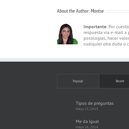
About the Author:
Montse
Importante
: Por cuest
respuesta vía e-mail a 
posologías, hacer valo
cualquier otra duda o 
Popular
Recent
Tipos de preguntas
mayo 15, 2013
Me da igual
mayo 26, 2014