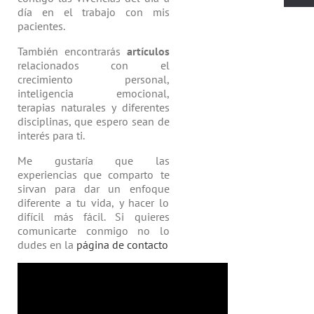
día en el trabajo con mis
pacientes.
También encontrarás
artículos
relacio­nados con el
crecimiento personal,
inteligencia emocional,
terapias natu­rales y diferentes
disciplinas, que espero sean de
interés para ti.
Me gustaría que las
experiencias que comparto te
sirvan para dar un enfoque
diferente a tu vida, y hacer lo
difícil más fácil. Si quieres
comunicarte conmigo no lo
dudes en la
página de contacto