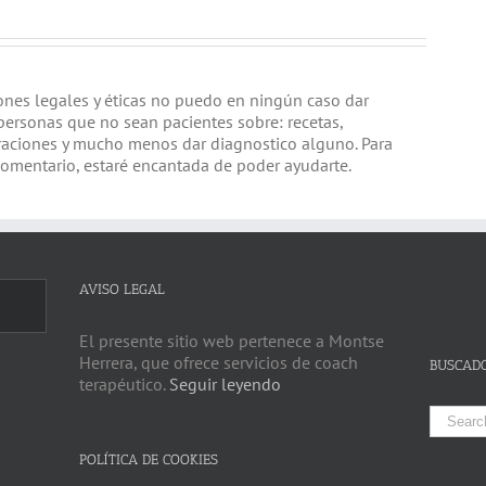
iones legales y éticas no puedo en ningún caso dar
personas que no sean pacientes sobre: recetas,
raciones y mucho menos dar diagnostico alguno. Para
comentario, estaré encantada de poder ayudarte.
AVISO LEGAL
El presente sitio web pertenece a Montse
Herrera, que ofrece servicios de coach
BUSCAD
terapéutico.
Seguir leyendo
Search
for:
POLÍTICA DE COOKIES