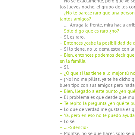
– No sé exactamente, pero que yo se
los jueves noche, el grupo de los co
– ¿No te parece raro que una person
tantos amigos?
– … -Arruga la frente, mira hacia arr
– Sólo digo que es raro ¿no?
– Sí, es raro.
– Entonces ¿cabe la posibilidad de 
– Si lo tiene, no lo demuestra con la 
– Bien, entonces podemos decir que
en la familia.
– Sí.
– ¿O que si las tiene a lo mejor tú 
– ¡No! no me pillas, ya te he dicho 
buen tipo con sus amigos pero nada
– Bien, llegado a este punto ¿en qu
– El problema es que desde que muri
– Te repito la pregunta ¿en qué te 
– Lo que de verdad me gustaría es q
– Ya, pero en eso no te puedo ayudar
– Lo sé.
– … -Silencio-
– Montse, no sé que hacer, sólo sé q