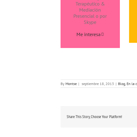
Terapéutico &
Mediación
Presencial o por
Skype
Me interesa
By
Montse
|
septiembre 18, 2013
|
Blog
,
En la 
Share This Story, Choose Your Platform!