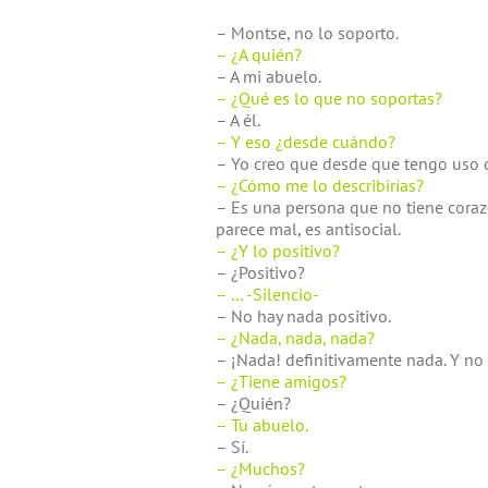
– Montse, no lo soporto.
– ¿A quién?
– A mi abuelo.
– ¿Qué es lo que no soportas?
– A él.
– Y eso ¿desde cuándo?
– Yo creo que desde que tengo uso 
– ¿Cómo me lo describirías?
– Es una persona que no tiene coraz
parece mal, es antisocial.
– ¿Y lo positivo?
– ¿Positivo?
– … -Silencio-
– No hay nada positivo.
– ¿Nada, nada, nada?
– ¡Nada! definitivamente nada. Y no
– ¿Tiene amigos?
– ¿Quién?
– Tu abuelo.
– Sí.
– ¿Muchos?