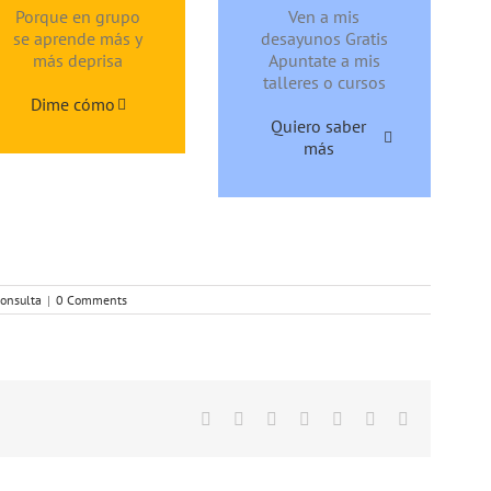
Porque en grupo
Ven a mis
se aprende más y
desayunos Gratis
más deprisa
Apuntate a mis
talleres o cursos
Dime cómo
Quiero saber
más
consulta
|
0 Comments
Facebook
Twitter
Linkedin
Google+
Tumblr
Pinterest
Email