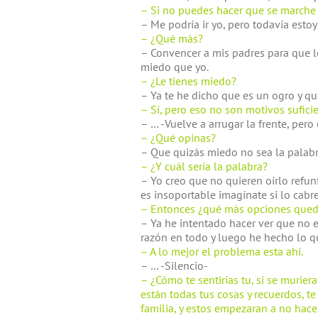
– Si no puedes hacer que se marche
– Me podría ir yo, pero todavía estoy
– ¿Qué más?
– Convencer a mis padres para que l
miedo que yo.
– ¿Le tienes miedo?
– Ya te he dicho que es un ogro y qu
– Sí, pero eso no son motivos sufici
– … -Vuelve a arrugar la frente, pero 
– ¿Qué opinas?
– Que quizás miedo no sea la palabr
– ¿Y cuál sería la palabra?
– Yo creo que no quieren oírlo refun
es insoportable imagínate si lo cabre
– Entonces ¿qué más opciones que
– Ya he intentado hacer ver que no e
razón en todo y luego he hecho lo q
– A lo mejor el problema esta ahí.
– … -Silencio-
– ¿Cómo te sentirías tu, si se murier
están todas tus cosas y recuerdos, te
familia, y estos empezaran a no hacer