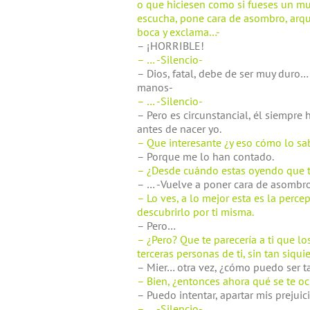
o que hiciesen como si fueses un mu
escucha, pone cara de asombro, arque
boca y exclama…-
– ¡HORRIBLE!
– … -Silencio-
– Dios, fatal, debe de ser muy duro… 
manos-
– … -Silencio-
– Pero es circunstancial, él siempre 
antes de nacer yo.
– Que interesante ¿y eso cómo lo sa
– Porque me lo han contado.
– ¿Desde cuándo estas oyendo que t
– … -Vuelve a poner cara de asombr
– Lo ves, a lo mejor esta es la perc
descubrirlo por ti misma.
– Pero…
– ¿Pero? Que te parecería a ti que 
terceras personas de ti, sin tan siqui
– Mier… otra vez, ¿cómo puedo ser t
– Bien, ¿entonces ahora qué se te o
– Puedo intentar, apartar mis prejuic
– … -Silencio-