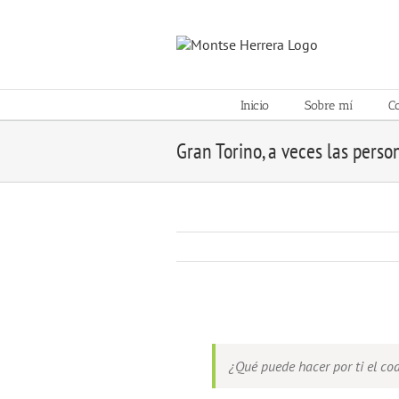
Skip
to
content
Inicio
Sobre mí
C
Gran Torino, a veces las perso
View
Larger
Image
¿Qué puede hacer por ti el co