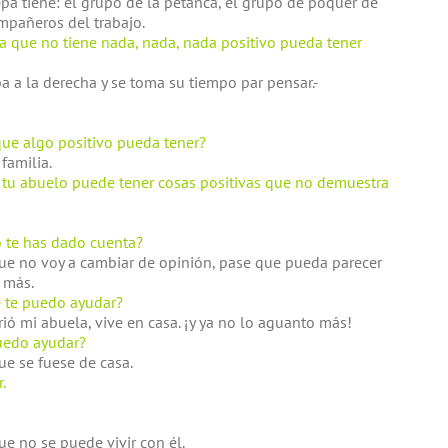
pa tiene: el grupo de la petanca, el grupo de póquer de
mpañeros del trabajo.
a que no tiene nada, nada, nada positivo pueda tener
iba a la derecha y se toma su tiempo par pensar.-
que algo positivo pueda tener?
familia.
 tu abuelo puede tener cosas positivas que no demuestra
no te has dado cuenta?
que no voy a cambiar de opinión, pase que pueda parecer
 más.
é te puedo ayudar?
ó mi abuela, vive en casa. ¡y ya no lo aguanto más!
puedo ayudar?
ue se fuese de casa.
.
ue no se puede vivir con él.