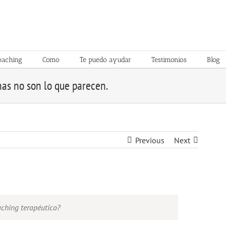
oaching
Como
Te puedo ayudar
Testimonios
Blog
nas no son lo que parecen.
Previous
Next
aching terapéutico?