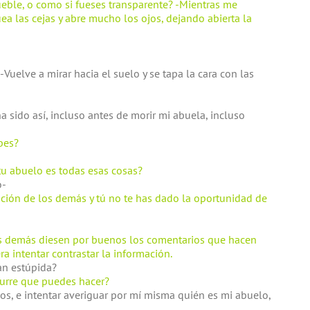
eble, o como si fueses transparente? -Mientras me
a las cejas y abre mucho los ojos, dejando abierta la
-Vuelve a mirar hacia el suelo y se tapa la cara con las
ha sido así, incluso antes de morir mi abuela, incluso
bes?
u abuelo es todas esas cosas?
o-
epción de los demás y tú no te has dado la oportunidad de
los demás diesen por buenos los comentarios que hacen
era intentar contrastar la información.
an estúpida?
curre que puedes hacer?
ios, e intentar averiguar por mí misma quién es mi abuelo,