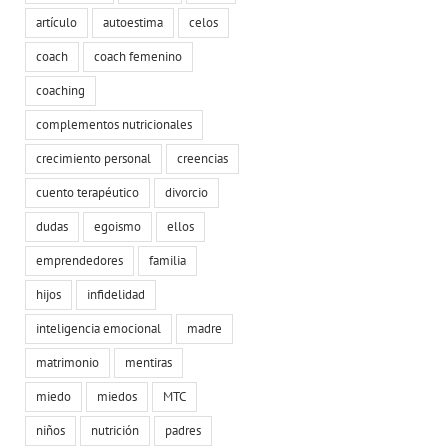
artículo
autoestima
celos
coach
coach femenino
coaching
complementos nutricionales
crecimiento personal
creencias
cuento terapéutico
divorcio
dudas
egoismo
ellos
emprendedores
familia
hijos
infidelidad
inteligencia emocional
madre
matrimonio
mentiras
miedo
miedos
MTC
niños
nutrición
padres