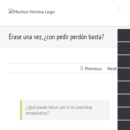
Skip
to
content
Érase una vez, ¿con pedir perdón basta?
Previous
Next
View
Larger
Image
¿Qué puede hacer por ti el coaching
terapéutico?