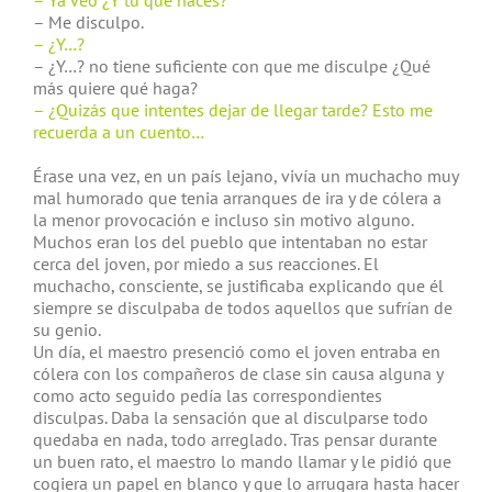
– Ya veo ¿Y tú qué haces?
– Me disculpo.
– ¿Y…?
– ¿Y…? no tiene suficiente con que me disculpe ¿Qué
más quiere qué haga?
– ¿Quizás que intentes dejar de llegar tarde? Esto me
recuerda a un cuento…
Érase una vez, en un país lejano, vivía un muchacho muy
mal humorado que tenia arranques de ira y de cólera a
la menor provocación e incluso sin motivo alguno.
Muchos eran los del pueblo que intentaban no estar
cerca del joven, por miedo a sus reacciones. El
muchacho, consciente, se justificaba explicando que él
siempre se disculpaba de todos aquellos que sufrían de
su genio.
Un día, el maestro presenció como el joven entraba en
cólera con los compañeros de clase sin causa alguna y
como acto seguido pedía las correspondientes
disculpas. Daba la sensación que al disculparse todo
quedaba en nada, todo arreglado. Tras pensar durante
un buen rato, el maestro lo mando llamar y le pidió que
cogiera un papel en blanco y que lo arrugara hasta hacer