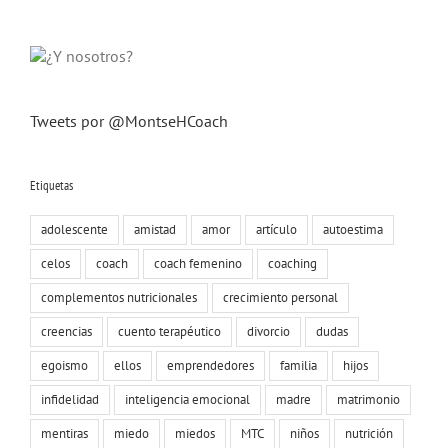
Tweets por @MontseHCoach
Etiquetas
adolescente
amistad
amor
artículo
autoestima
celos
coach
coach femenino
coaching
complementos nutricionales
crecimiento personal
creencias
cuento terapéutico
divorcio
dudas
egoismo
ellos
emprendedores
familia
hijos
infidelidad
inteligencia emocional
madre
matrimonio
mentiras
miedo
miedos
MTC
niños
nutrición