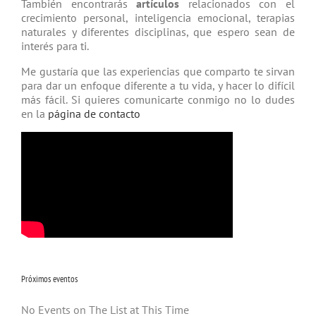
También encontrarás
artículos
relacio­nados con el
crecimiento personal, inteligencia emocional, terapias
natu­rales y diferentes disciplinas, que espero sean de
interés para ti.
Me gustaría que las experiencias que comparto te sirvan
para dar un enfoque diferente a tu vida, y hacer lo difícil
más fácil. Si quieres comunicarte conmigo no lo dudes
en la
página de contacto
Próximos eventos
No Events on The List at This Time