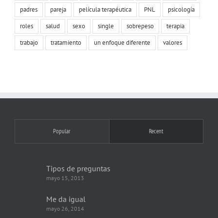
padres
pareja
película terapéutica
PNL
psicología
roles
salud
sexo
single
sobrepeso
terapia
trabajo
tratamiento
un enfoque diferente
valores
Popular
Recent
Tipos de preguntas
mayo 15, 2013
Me da igual
mayo 26, 2014