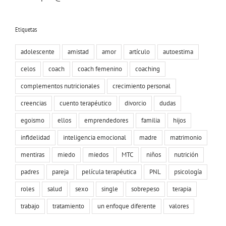
Etiquetas
adolescente
amistad
amor
artículo
autoestima
celos
coach
coach femenino
coaching
complementos nutricionales
crecimiento personal
creencias
cuento terapéutico
divorcio
dudas
egoismo
ellos
emprendedores
familia
hijos
infidelidad
inteligencia emocional
madre
matrimonio
mentiras
miedo
miedos
MTC
niños
nutrición
padres
pareja
película terapéutica
PNL
psicología
roles
salud
sexo
single
sobrepeso
terapia
trabajo
tratamiento
un enfoque diferente
valores