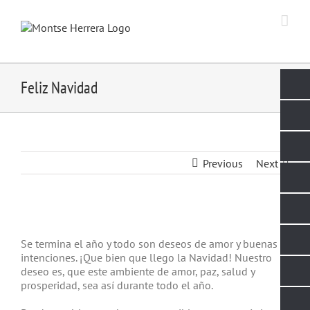
Skip
to
content
Feliz Navidad
Previous
Next
View
Larger
Se termina el año y todo son deseos de amor y buenas
Image
intenciones. ¡Que bien que llego la Navidad! Nuestro
deseo es, que este ambiente de amor, paz, salud y
prosperidad, sea así durante todo el año.