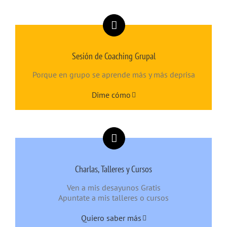
Sesión de Coaching Grupal
Porque en grupo se aprende más y más deprisa
Dime cómo
Charlas, Talleres y Cursos
Ven a mis desayunos Gratis
Apuntate a mis talleres o cursos
Quiero saber más