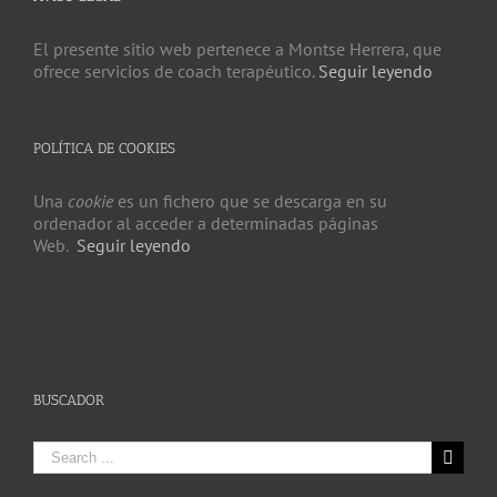
El presente sitio web pertenece a Montse Herrera, que
ofrece servicios de coach terapéutico.
Seguir leyendo
POLÍTICA DE COOKIES
Una
cookie
es un fichero que se descarga en su
ordenador al acceder a determinadas páginas
Web.
Seguir leyendo
BUSCADOR
Search
for: