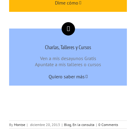
Dime cómo
Charlas, Talleres y Cursos
Ven a mis desayunos Gratis
Apuntate a mis talleres o cursos
Quiero saber más
By
Montse
|
diciembre 20, 2013
|
Blog
,
En la consulta
|
0 Comments