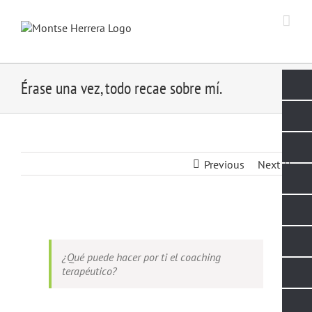
Skip
to
content
Érase una vez, todo recae sobre mí.
Previous
Next
View
Larger
Image
¿Qué puede hacer por ti el coaching
terapéutico?