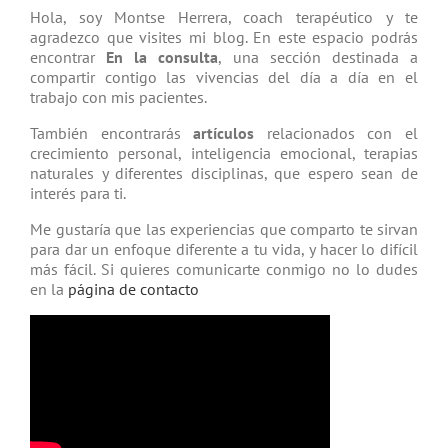
Hola, soy Montse Herrera, coach tera­péutico y te
agradezco que visites mi blog. En este espacio podrás
encontrar
En la consulta
, una sección destinada a
compartir contigo las vivencias del día a día en el
trabajo con mis pacientes.
También encontrarás
artículos
relacio­nados con el
crecimiento personal, inteligencia emocional, terapias
natu­rales y diferentes disciplinas, que espero sean de
interés para ti.
Me gustaría que las experiencias que comparto te sirvan
para dar un enfoque diferente a tu vida, y hacer lo difícil
más fácil. Si quieres comunicarte conmigo no lo dudes
en la
página de contacto