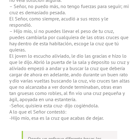
no veía solución alguna.
– Señor, no puedo más, no tengo fuerzas para seguir; mi
cruz es demasiado pesada.
El Señor, como siempre, acudió a sus rezos y le
respondió.
– Hijo mío, si no puedes llevar el peso de tu cruz,
puedes cambiarla por cualquiera de las otras cruces que
hay dentro de esta habitación, escoge la cruz que tú
quieras.
El joven lo escucho aliviado, le dio las gracias e hizo lo
que le dijo. Abrió la puerta de la sala y deposito su cruz y
aliviado empezó a andar y a buscar la cruz que debería
cargar de ahora en adelante, ando durante un buen rato
y dio varias vueltas buscando la cruz, vio cruces tan altas
que no alcanzaba a ver donde terminaban, otras eran
tan gruesas como robles, al fin vio una cruz pequeña y
ágil, apoyada en una estantería.
-Señor, quisiera esta cruz- dijo cogiéndola.
A lo que el Señor contestó:
-Hijo mío, esa es la cruz que acabas de dejar.
Dando un enfoque diferente haces las