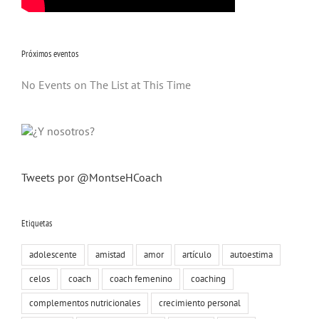
Próximos eventos
No Events on The List at This Time
Tweets por @MontseHCoach
Etiquetas
adolescente
amistad
amor
artículo
autoestima
celos
coach
coach femenino
coaching
complementos nutricionales
crecimiento personal