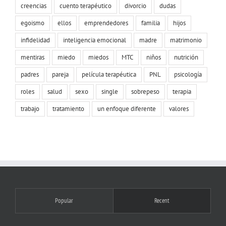
creencias
cuento terapéutico
divorcio
dudas
egoismo
ellos
emprendedores
familia
hijos
infidelidad
inteligencia emocional
madre
matrimonio
mentiras
miedo
miedos
MTC
niños
nutrición
padres
pareja
película terapéutica
PNL
psicología
roles
salud
sexo
single
sobrepeso
terapia
trabajo
tratamiento
un enfoque diferente
valores
Popular
Recent