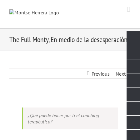
Skip
to
content
The Full Monty, En medio de la desesperación
Previous
Next
View
Larger
Image
¿Qué puede hacer por ti el coaching
terapéutico?