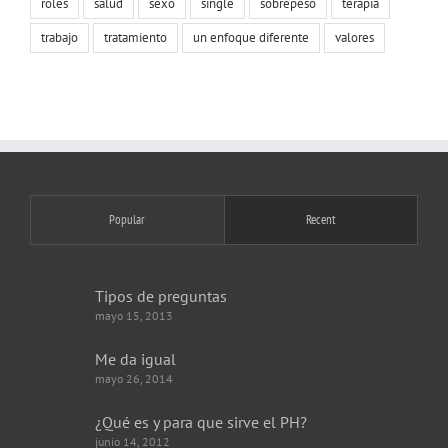
roles
salud
sexo
single
sobrepeso
terapia
trabajo
tratamiento
un enfoque diferente
valores
Popular
Recent
Tipos de preguntas
mayo 15, 2013
Me da igual
mayo 26, 2014
¿Qué es y para que sirve el PH?
junio 14, 2012