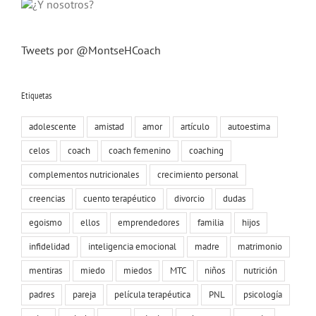
Tweets por @MontseHCoach
Etiquetas
adolescente
amistad
amor
artículo
autoestima
celos
coach
coach femenino
coaching
complementos nutricionales
crecimiento personal
creencias
cuento terapéutico
divorcio
dudas
egoismo
ellos
emprendedores
familia
hijos
infidelidad
inteligencia emocional
madre
matrimonio
mentiras
miedo
miedos
MTC
niños
nutrición
padres
pareja
película terapéutica
PNL
psicología