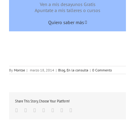
Ven a mis desayunos Gratis
Apuntate a mis talleres o cursos
Quiero saber más
By
Montse
|
marzo 18, 2014
|
Blog
,
En la consulta
|
0 Comments
Share This Story, Choose Your Platform!
Facebook
Twitter
Linkedin
Google+
Tumblr
Pinterest
Email