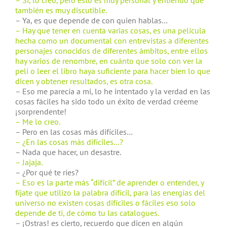
– Sí, lo creo, pero esto es muy personal y entiendo que
también es muy discutible.
– Ya, es que depende de con quien hablas…
– Hay que tener en cuenta varias cosas, es una película
hecha como un documental con entrevistas a diferentes
personajes conocidos de diferentes ámbitos, entre ellos
hay varios de renombre, en cuánto que solo con ver la
peli o leer el libro haya suficiente para hacer bien lo que
dicen y obtener resultados, es otra cosa.
– Eso me parecía a mi, lo he intentado y la verdad en las
cosas fáciles ha sido todo un éxito de verdad créeme
¡sorprendente!
– Me lo creo.
– Pero en las cosas más difíciles…
– ¿En las cosas más difíciles…?
– Nada que hacer, un desastre.
– Jajaja.
– ¿Por qué te ríes?
– Eso es la parte más “difícil” de aprender o entender, y
fíjate que utilizo la palabra difícil, para las energías del
universo no existen cosas difíciles o fáciles eso solo
depende de ti, de cómo tu las catalogues.
– ¡Ostras! es cierto, recuerdo que dicen en algún