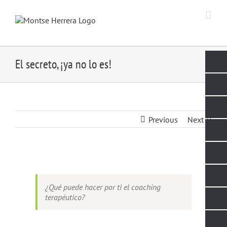
Skip
to
content
El secreto, ¡ya no lo es!
Previous
Next
View
Larger
Image
¿Qué puede hacer por ti el coaching
terapéutico?