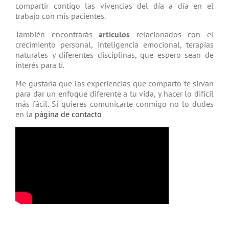
compartir contigo las vivencias del día a día en el
trabajo con mis pacientes.
También encontrarás
artículos
relacio­nados con el
crecimiento personal, inteligencia emocional, terapias
natu­rales y diferentes disciplinas, que espero sean de
interés para ti.
Me gustaría que las experiencias que comparto te sirvan
para dar un enfoque diferente a tu vida, y hacer lo difícil
más fácil. Si quieres comunicarte conmigo no lo dudes
en la
página de contacto