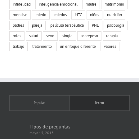
infidelidad
inteligencia emocional
madre
matrimonio
mentiras
miedo
miedos
MTC
niños
nutrición
padres
pareja
película terapéutica
PNL
psicología
roles
salud
sexo
single
sobrepeso
terapia
trabajo
tratamiento
un enfoque diferente
valores
Popular
Recent
Tipos de preguntas
mayo 15, 2013