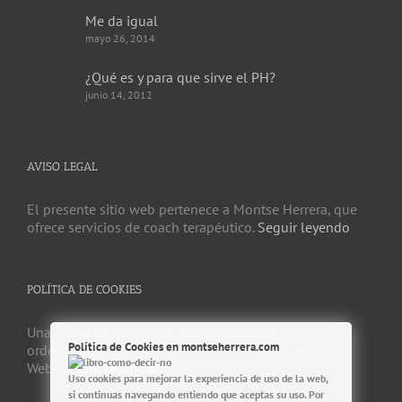
Me da igual
mayo 26, 2014
¿Qué es y para que sirve el PH?
junio 14, 2012
AVISO LEGAL
El presente sitio web pertenece a Montse Herrera, que
ofrece servicios de coach terapéutico.
Seguir leyendo
POLÍTICA DE COOKIES
Una
cookie
es un fichero que se descarga en su
Política de Cookies en montseherrera.com
ordenador al acceder a determinadas páginas
Web.
Seguir leyendo
Uso cookies para mejorar la experiencia de uso de la web,
si continuas navegando entiendo que aceptas su uso. Por