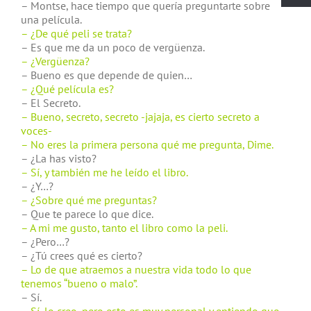
– Montse, hace tiempo que quería preguntarte sobre
una película.
– ¿De qué peli se trata?
– Es que me da un poco de vergüenza.
– ¿Vergüenza?
– Bueno es que depende de quien…
– ¿Qué película es?
– El Secreto.
– Bueno, secreto, secreto -jajaja, es cierto secreto a
voces-
– No eres la primera persona qué me pregunta, Dime.
– ¿La has visto?
– Sí, y también me he leído el libro.
– ¿Y…?
– ¿Sobre qué me preguntas?
– Que te parece lo que dice.
– A mi me gusto, tanto el libro como la peli.
– ¿Pero…?
– ¿Tú crees qué es cierto?
– Lo de que atraemos a nuestra vida todo lo que
tenemos “bueno o malo”.
– Sí.