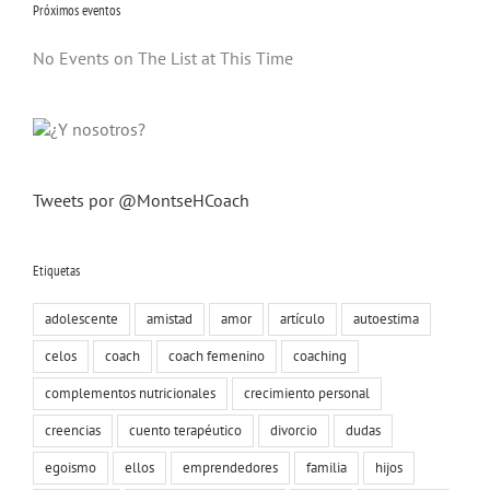
Próximos eventos
No Events on The List at This Time
Tweets por @MontseHCoach
Etiquetas
adolescente
amistad
amor
artículo
autoestima
celos
coach
coach femenino
coaching
complementos nutricionales
crecimiento personal
creencias
cuento terapéutico
divorcio
dudas
egoismo
ellos
emprendedores
familia
hijos