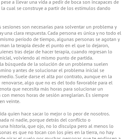
pese a llevar una vida a pedir de boca son incapaces de
 la cual se construye a partir de los estímulos dando
s sesiones son necesarias para solventar un problema y
ay una clara respuesta. Cada persona es única y no todo el
mismo período de tiempo, algunas personas se agotan y
man la terapia desde el punto en el que lo dejaron,
nes tras dejar de hacer terapia, cuando regresan lo
icial, volviendo al mismo punto de partida.
 la búsqueda de la solución de un problema suelen
mino y antes de solucionar el problema inicial se
edio. Suele darse el alta por contrato, aunque en la
 renovarse, algo que no es del todo favorable para el
enota que necesita más horas para solucionar un
con menos horas de sesión arreglarían. Es siempre
en veinte.
da quien hace sacar lo mejor o lo peor de nosotros.
ada ni nadie, porque detrás del conflicto o
na historia, que ojo, no lo disculpa pero al menos lo
onas es que no tocan con los pies en la tierra, no hay
 de pisar el suelo por muchas personas que te endiosen a