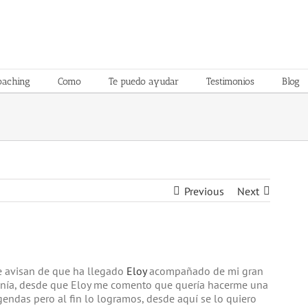
oaching
Como
Te puedo ayudar
Testimonios
Blog
Previous
Next
 avisan de que ha llegado
Eloy
acompañado de mi gran
enía, desde que Eloy me comento que quería hacerme una
 agendas pero al fin lo logramos, desde aquí se lo quiero