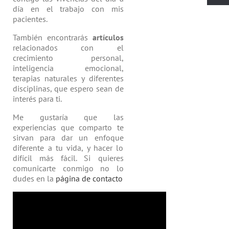
día en el trabajo con mis
pacientes.
También encontrarás
artículos
relacio­nados con el
crecimiento personal,
inteligencia emocional,
terapias natu­rales y diferentes
disciplinas, que espero sean de
interés para ti.
Me gustaría que las
experiencias que comparto te
sirvan para dar un enfoque
diferente a tu vida, y hacer lo
difícil más fácil. Si quieres
comunicarte conmigo no lo
dudes en la
página de contacto