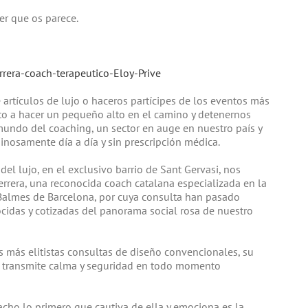
er que os parece.
 artículos de lujo o haceros partícipes de los eventos más
vito a hacer un pequeño alto en el camino y detenernos
mundo del coaching, un sector en auge en nuestro país y
nosamente día a día y sin prescripción médica.
 del lujo, en el exclusivo barrio de Sant Gervasi, nos
rrera, una reconocida coach catalana especializada en la
e Balmes de Barcelona, por cuya consulta han pasado
cidas y cotizadas del panorama social rosa de nuestro
as más elitistas consultas de diseño convencionales, su
 transmite calma y seguridad en todo momento
pacho lo primero que cautiva de ella y emociona es la