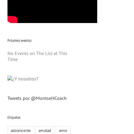
Próximos eventos
No Events on The List at This
Time
Tweets por @MontseHCoach
Etiquetas
adolescente
amistad
amor