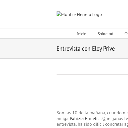
Skip
to
content
Inicio
Sobre mí
C
Entrevista con Eloy Prive
View
Larger
Son las 10 de la mañana, cuando me
Image
amiga
Patrizia Ermetici
. Que ganas t
entrevista, ha sido difícil concretar