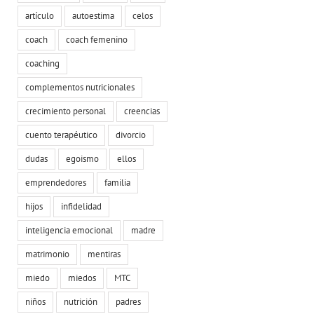
artículo
autoestima
celos
coach
coach femenino
coaching
complementos nutricionales
crecimiento personal
creencias
cuento terapéutico
divorcio
dudas
egoismo
ellos
emprendedores
familia
hijos
infidelidad
inteligencia emocional
madre
matrimonio
mentiras
miedo
miedos
MTC
niños
nutrición
padres