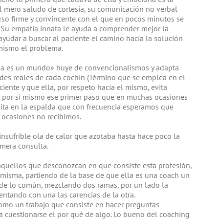
del mero saludo de cortesía, su comunicación no verbal
so firme y convincente con el que en pocos minutos se
. Su empatía innata le ayuda a comprender mejor la
 ayudar a buscar al paciente el camino hacía la solución
 mismo el problema.
na es un mundo» huye de convencionalismos y adapta
des reales de cada cochín (Término que se emplea en el
ciente y que ella, por respeto hacía el mismo, evita
ar por si mismo ese primer paso que en muchas ocasiones
ta en la espalda que con frecuencia esperamos que
 ocasiones no recibimos.
insufrible ola de calor que azotaba hasta hace poco la
mera consulta.
quellos que desconozcan en que consiste esta profesión,
misma, partiendo de la base de que ella es una coach un
a de lo común, mezclando dos ramas, por un lado la
entando con una las carencias de la otra.
omo un trabajo que consiste en hacer preguntas
a cuestionarse el por qué de algo. Lo bueno del coaching