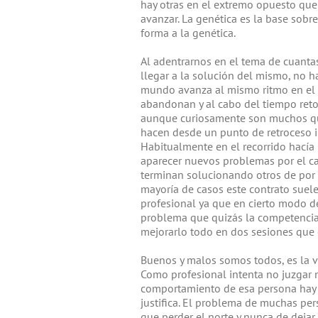
hay otras en el extremo opuesto que 
avanzar. La genética es la base sobre
forma a la genética.
Al adentrarnos en el tema de cuanta
llegar a la solución del mismo, no h
mundo avanza al mismo ritmo en el 
abandonan y al cabo del tiempo reto
aunque curiosamente son muchos quie
hacen desde un punto de retroceso in
Habitualmente en el recorrido hacía
aparecer nuevos problemas por el ca
terminan solucionando otros de por m
mayoría de casos este contrato suele
profesional ya que en cierto modo d
problema que quizás la competencia 
mejorarlo todo en dos sesiones que 
Buenos y malos somos todos, es la vi
Como profesional intenta no juzgar n
comportamiento de esa persona hay u
justifica. El problema de muchas pers
que perder el norte y nunca de dejar