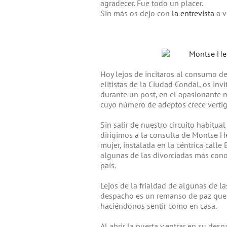
agradecer. Fue todo un placer.
Sin más os dejo con
la entrevista
a v
Hoy lejos de incitaros al consumo de
elitistas de la Ciudad Condal, os in
durante un post, en el apasionante 
cuyo número de adeptos crece vertigi
Sin salir de nuestro circuito habitual
dirigimos a la consulta de Montse He
mujer, instalada en la céntrica call
algunas de las divorciadas más cono
país.
Lejos de la frialdad de algunas de l
despacho es un remanso de paz que
haciéndonos sentir como en casa.
Al abrir la puerta y entrar en su des