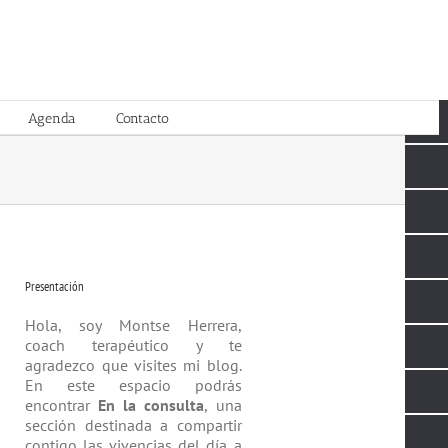
Agenda
Contacto
Presentación
Hola, soy Montse Herrera,
coach tera­péutico y te
agradezco que visites mi blog.
En este espacio podrás
encontrar
En la consulta
, una
sección destinada a compartir
contigo las vivencias del día a