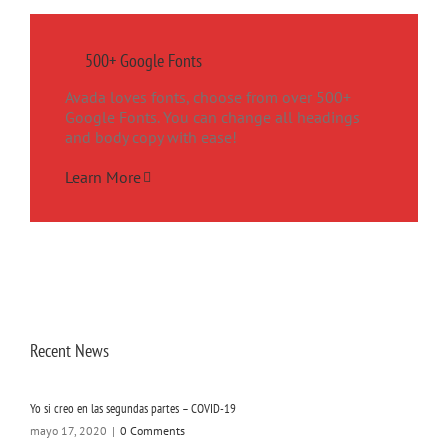
500+ Google Fonts
Avada loves fonts, choose from over 500+
Google Fonts. You can change all headings
and body copy with ease!
Learn More
Recent News
Yo si creo en las segundas partes – COVID-19
mayo 17, 2020
|
0 Comments