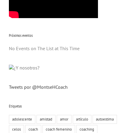
Próximos eventos
No Events on The List at This Time
Tweets por @MontseHCoach
Etiquetas
adolescente
amistad
amor
artículo
autoestima
celos
coach
coach femenino
coaching