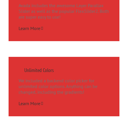
Avada includes the awesome Layer Parallax
Slider as well as the popular FlexSlider2. Both
are super easy to use!
Learn More
Unlimited Colors
We included a backend color picker for
unlimited color options. Anything can be
changed, including the gradients!
Learn More