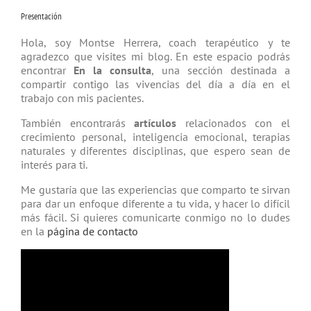
Presentación
Hola, soy Montse Herrera, coach tera­péutico y te
agradezco que visites mi blog. En este espacio podrás
encontrar
En la consulta
, una sección destinada a
compartir contigo las vivencias del día a día en el
trabajo con mis pacientes.
También encontrarás
artículos
relacio­nados con el
crecimiento personal, inteligencia emocional, terapias
natu­rales y diferentes disciplinas, que espero sean de
interés para ti.
Me gustaría que las experiencias que comparto te sirvan
para dar un enfoque diferente a tu vida, y hacer lo difícil
más fácil. Si quieres comunicarte conmigo no lo dudes
en la
página de contacto