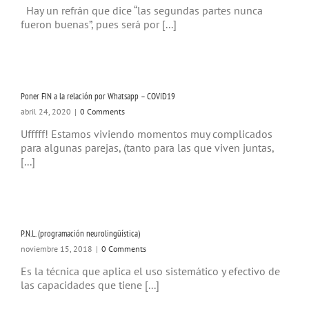
Hay un refrán que dice “las segundas partes nunca
fueron buenas”, pues será por [...]
Poner FIN a la relación por Whatsapp – COVID19
abril 24, 2020
|
0 Comments
Ufffff! Estamos viviendo momentos muy complicados
para algunas parejas, (tanto para las que viven juntas,
[...]
P.N.L. (programación neurolingüística)
noviembre 15, 2018
|
0 Comments
Es la técnica que aplica el uso sistemático y efectivo de
las capacidades que tiene [...]