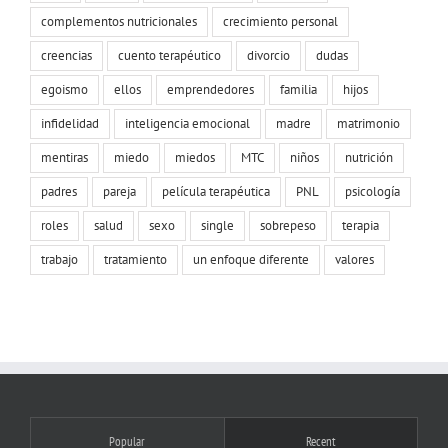
complementos nutricionales
crecimiento personal
creencias
cuento terapéutico
divorcio
dudas
egoismo
ellos
emprendedores
familia
hijos
infidelidad
inteligencia emocional
madre
matrimonio
mentiras
miedo
miedos
MTC
niños
nutrición
padres
pareja
película terapéutica
PNL
psicología
roles
salud
sexo
single
sobrepeso
terapia
trabajo
tratamiento
un enfoque diferente
valores
Popular
Recent