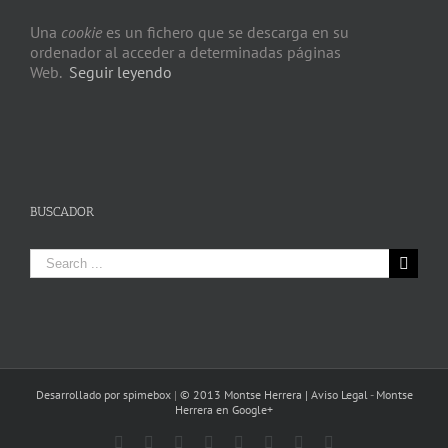
Una
cookie
es un fichero que se descarga en su
ordenador al acceder a determinadas páginas
Web.
Seguir leyendo
BUSCADOR
Search
for:
Desarrollado por spimebox
|
© 2013 Montse Herrera |
Aviso Legal
-
Montse
Herrera en Google+
Facebook
Rss
Twitter
YouTube
Pinterest
Google+
Linkedin
Instagram