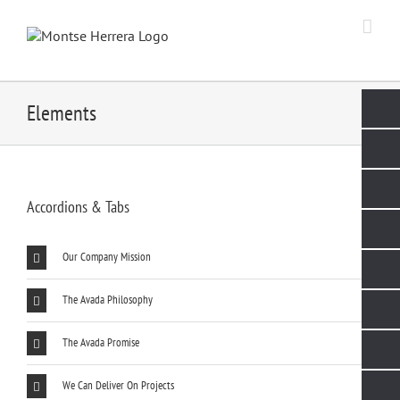
Skip
to
content
Elements
Accordions & Tabs
Our Company Mission
The Avada Philosophy
The Avada Promise
We Can Deliver On Projects