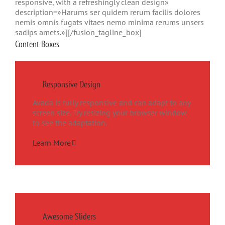
responsive, with a refreshingly clean design»
description=»Harums ser quidem rerum facilis dolores
nemis omnis fugats vitaes nemo minima rerums unsers
sadips amets.»][/fusion_tagline_box]
Content Boxes
Responsive Design
Avada is fully responsive and can adapt to any
screen size. Try resizing your browser window
to see the adaptation.
Learn More
Awesome Sliders