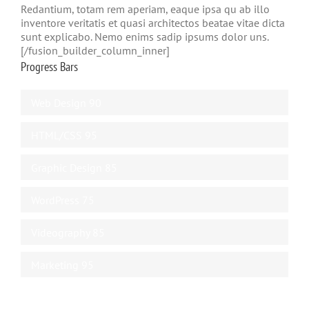
Redantium, totam rem aperiam, eaque ipsa qu ab illo
inventore veritatis et quasi architectos beatae vitae dicta
sunt explicabo. Nemo enims sadip ipsums dolor uns.
[/fusion_builder_column_inner]
Progress Bars
Web Design
90
HTML/CSS
95
Graphic Design
85
WordPress
75
Videography
85
Marketing
95