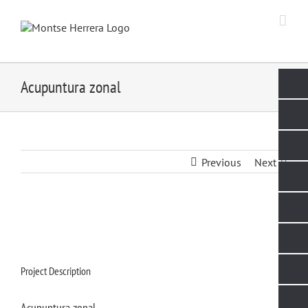
Skip
to
content
Acupuntura zonal
Previous
Next
Project Description
Acupuntura zonal