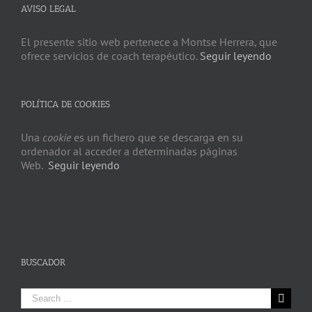
AVISO LEGAL
El presente sitio web pertenece a Montse Herrera, que
ofrece servicios de coach terapéutico.
Seguir leyendo
POLÍTICA DE COOKIES
Una
cookie
es un fichero que se descarga en su
ordenador al acceder a determinadas páginas
Web.
Seguir leyendo
BUSCADOR
Search
for: