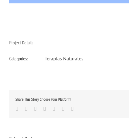
Project Details
Categories:
Terapias Naturales
Share This Story, Choose Your Platform!
Facebook
Twitter
Linkedin
Google+
Tumblr
Pinterest
Email