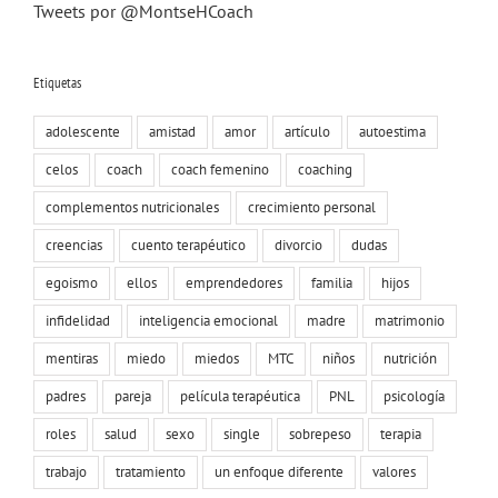
Tweets por @MontseHCoach
Etiquetas
adolescente
amistad
amor
artículo
autoestima
celos
coach
coach femenino
coaching
complementos nutricionales
crecimiento personal
creencias
cuento terapéutico
divorcio
dudas
egoismo
ellos
emprendedores
familia
hijos
infidelidad
inteligencia emocional
madre
matrimonio
mentiras
miedo
miedos
MTC
niños
nutrición
padres
pareja
película terapéutica
PNL
psicología
roles
salud
sexo
single
sobrepeso
terapia
trabajo
tratamiento
un enfoque diferente
valores