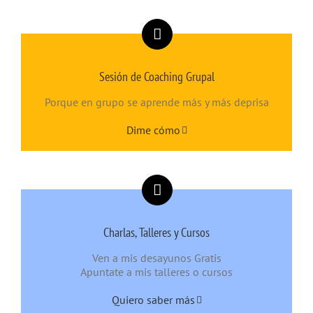
Sesión de Coaching Grupal
Porque en grupo se aprende más y más deprisa
Dime cómo
Charlas, Talleres y Cursos
Ven a mis desayunos Gratis
Apuntate a mis talleres o cursos
Quiero saber más