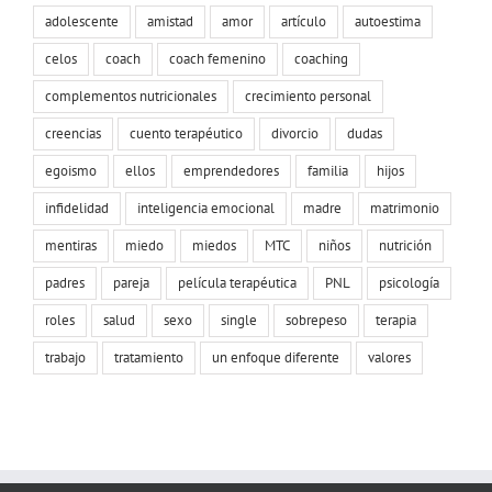
adolescente
amistad
amor
artículo
autoestima
celos
coach
coach femenino
coaching
complementos nutricionales
crecimiento personal
creencias
cuento terapéutico
divorcio
dudas
egoismo
ellos
emprendedores
familia
hijos
infidelidad
inteligencia emocional
madre
matrimonio
mentiras
miedo
miedos
MTC
niños
nutrición
padres
pareja
película terapéutica
PNL
psicología
roles
salud
sexo
single
sobrepeso
terapia
trabajo
tratamiento
un enfoque diferente
valores