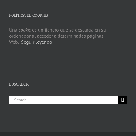
POLÍTICA DE COOKIES
Una
cookie
es un fichero que se descarga en su
ordenador al acceder a determinadas páginas
Web.
Seguir leyendo
BUSCADOR
Search
for: