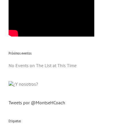
Próximos eventos
No Events on The List at This Time
Tweets por @MontseHCoach
Etiquetas