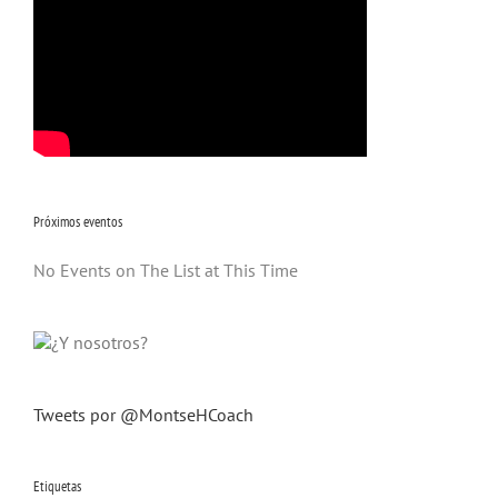
Próximos eventos
No Events on The List at This Time
Tweets por @MontseHCoach
Etiquetas