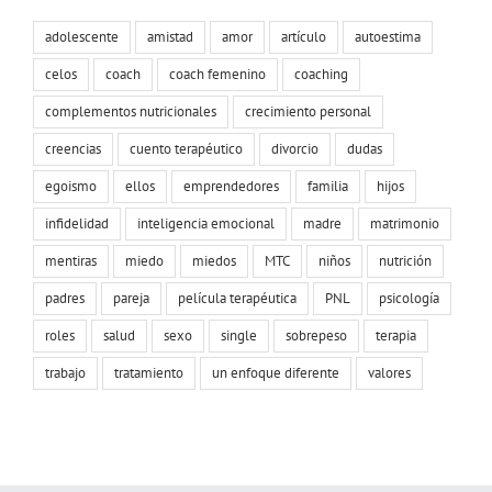
adolescente
amistad
amor
artículo
autoestima
celos
coach
coach femenino
coaching
complementos nutricionales
crecimiento personal
creencias
cuento terapéutico
divorcio
dudas
egoismo
ellos
emprendedores
familia
hijos
infidelidad
inteligencia emocional
madre
matrimonio
mentiras
miedo
miedos
MTC
niños
nutrición
padres
pareja
película terapéutica
PNL
psicología
roles
salud
sexo
single
sobrepeso
terapia
trabajo
tratamiento
un enfoque diferente
valores