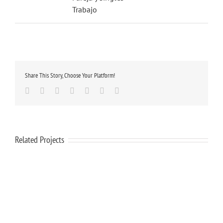
Trabajo
Share This Story, Choose Your Platform!
Facebook
Twitter
Linkedin
Google+
Tumblr
Pinterest
Email
Related Projects