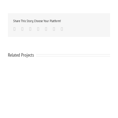
Share This Story, Choose Your Platform!
Facebook
Twitter
Linkedin
Google+
Tumblr
Pinterest
Email
Related Projects