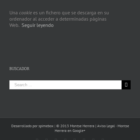
Una
cookie
es un fichero que se descarga en su
ordenador al acceder a determinadas páginas
Web.
Seguir leyendo
BUSCADOR
Search
for:
Desarrollado por spimebox
|
© 2013 Montse Herrera |
Aviso Legal
-
Montse
Herrera en Google+