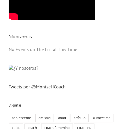
Próximos eventos
No Events on The List at This Time
Tweets por @MontseHCoach
Etiquetas
adolescente
amistad
amor
artículo
autoestima
celos
coach
coach femenino
coaching