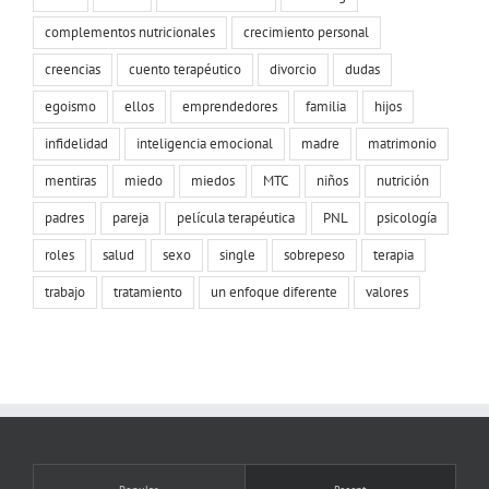
complementos nutricionales
crecimiento personal
creencias
cuento terapéutico
divorcio
dudas
egoismo
ellos
emprendedores
familia
hijos
infidelidad
inteligencia emocional
madre
matrimonio
mentiras
miedo
miedos
MTC
niños
nutrición
padres
pareja
película terapéutica
PNL
psicología
roles
salud
sexo
single
sobrepeso
terapia
trabajo
tratamiento
un enfoque diferente
valores