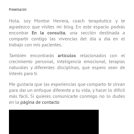
Presentación
Hola, soy Montse Herrera, coach tera­péutico y te
agradezco que visites mi blog. En este espacio podrás
encontrar
En la consulta
, una sección destinada a
compartir contigo las vivencias del día a día en el
trabajo con mis pacientes.
También encontrarás
artículos
relacio­nados con el
crecimiento personal, inteligencia emocional, terapias
natu­rales y diferentes disciplinas, que espero sean de
interés para ti.
Me gustaría que las experiencias que comparto te sirvan
para dar un enfoque diferente a tu vida, y hacer lo difícil
más fácil. Si quieres comunicarte conmigo no lo dudes
en la
página de contacto