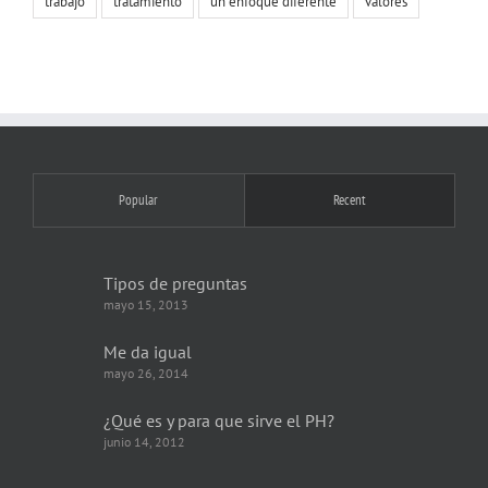
trabajo
tratamiento
un enfoque diferente
valores
Popular
Recent
Tipos de preguntas
mayo 15, 2013
Me da igual
mayo 26, 2014
¿Qué es y para que sirve el PH?
junio 14, 2012