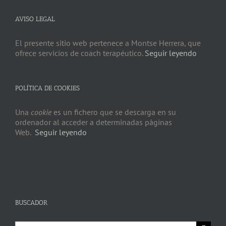
AVISO LEGAL
El presente sitio web pertenece a Montse Herrera, que
ofrece servicios de coach terapéutico.
Seguir leyendo
POLÍTICA DE COOKIES
Una
cookie
es un fichero que se descarga en su
ordenador al acceder a determinadas páginas
Web.
Seguir leyendo
BUSCADOR
Search