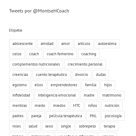
Tweets por @MontseHCoach
Etiquetas
adolescente
amistad
amor
artículo
autoestima
celos
coach
coach femenino
coaching
complementos nutricionales
crecimiento personal
creencias
cuento terapéutico
divorcio
dudas
egoismo
ellos
emprendedores
familia
hijos
infidelidad
inteligencia emocional
madre
matrimonio
mentiras
miedo
miedos
MTC
niños
nutrición
padres
pareja
película terapéutica
PNL
psicología
roles
salud
sexo
single
sobrepeso
terapia