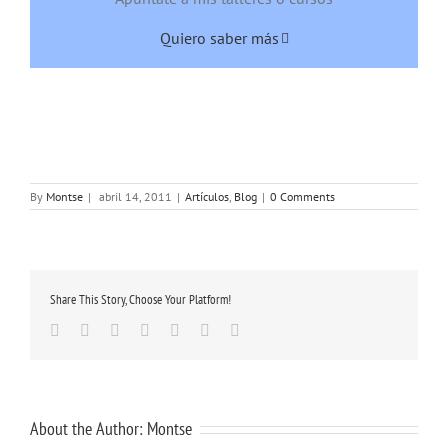
Quiero saber más
By
Montse
|
abril 14, 2011
|
Artículos
,
Blog
|
0 Comments
Share This Story, Choose Your Platform!
Facebook
Twitter
Linkedin
Google+
Tumblr
Pinterest
Email
About the Author:
Montse