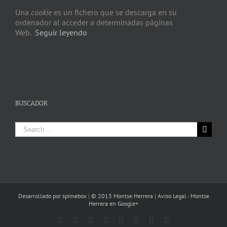
Una
cookie
es un fichero que se descarga en su
ordenador al acceder a determinadas páginas
Web.
Seguir leyendo
BUSCADOR
Search
for:
Desarrollado por spimebox
|
© 2013 Montse Herrera |
Aviso Legal
-
Montse
Herrera en Google+
Facebook
Rss
Twitter
YouTube
Pinterest
Google+
Linkedin
Instagram