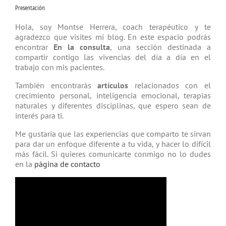
Presentación
Hola, soy Montse Herrera, coach tera­péutico y te
agradezco que visites mi blog. En este espacio podrás
encontrar
En la consulta
, una sección destinada a
compartir contigo las vivencias del día a día en el
trabajo con mis pacientes.
También encontrarás
artículos
relacio­nados con el
crecimiento personal, inteligencia emocional, terapias
natu­rales y diferentes disciplinas, que espero sean de
interés para ti.
Me gustaría que las experiencias que comparto te sirvan
para dar un enfoque diferente a tu vida, y hacer lo difícil
más fácil. Si quieres comunicarte conmigo no lo dudes
en la
página de contacto