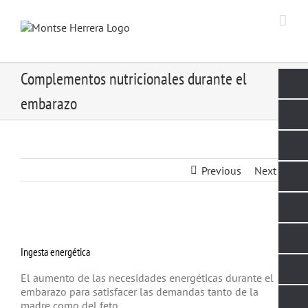
Skip
to
content
Complementos nutricionales durante el
embarazo
Previous
Next
View
Larger
Ingesta energética
Image
El aumento de las necesidades energéticas durante el
embarazo para satisfacer las demandas tanto de la
madre como del feto.