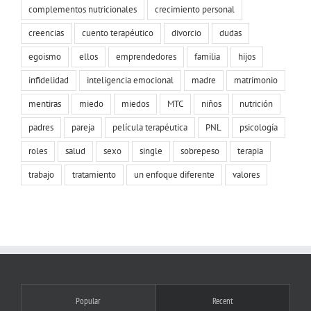
complementos nutricionales
crecimiento personal
creencias
cuento terapéutico
divorcio
dudas
egoismo
ellos
emprendedores
familia
hijos
infidelidad
inteligencia emocional
madre
matrimonio
mentiras
miedo
miedos
MTC
niños
nutrición
padres
pareja
película terapéutica
PNL
psicología
roles
salud
sexo
single
sobrepeso
terapia
trabajo
tratamiento
un enfoque diferente
valores
Popular
Recent