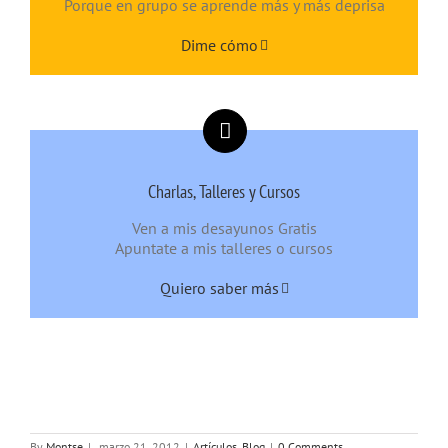
Porque en grupo se aprende más y más deprisa
Dime cómo
Charlas, Talleres y Cursos
Ven a mis desayunos Gratis
Apuntate a mis talleres o cursos
Quiero saber más
By
Montse
|
marzo 21, 2012
|
Artículos
,
Blog
|
0 Comments