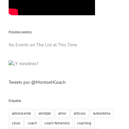
Próximos eventos
No Events on The List at This Time
Tweets por @MontseHCoach
Etiquetas
adolescente
amistad
amor
artículo
autoestima
celos
coach
coach femenino
coaching